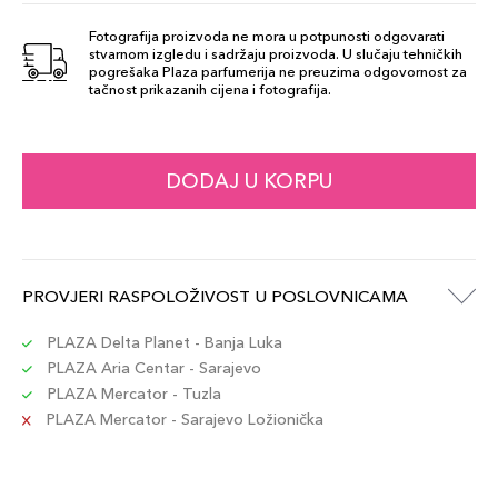
Fotografija proizvoda ne mora u potpunosti odgovarati
stvarnom izgledu i sadržaju proizvoda. U slučaju tehničkih
MN1
pogrešaka Plaza parfumerija ne preuzima odgovornost za
99,00 KM
tačnost prikazanih cijena i fotografija.
Šifra artikla
+10 PLAZA cvjetića
3614273954433
MW2
DODAJ U KORPU
99,00 KM
Šifra artikla
+10 PLAZA cvjetića
3614273954457
LC5
PROVJERI RASPOLOŽIVOST U POSLOVNICAMA
99,00 KM
Šifra artikla
+10 PLAZA cvjetića
3614273954372
PLAZA Delta Planet - Banja Luka
PLAZA Aria Centar - Sarajevo
PLAZA Mercator - Tuzla
LN4
99,00 KM
PLAZA Mercator - Sarajevo Ložionička
Šifra artikla
+10 PLAZA cvjetića
3614273954396