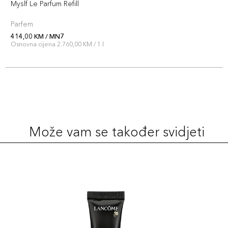
Myslf Le Parfum Refill
Parfem
414,00 KM / MN7
Osnovna cijena 2.760,00 KM / 1 l
Može vam se također svidjeti