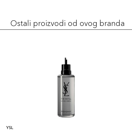
LC2
99,00 KM
Šifra artikla
+10 PLAZA cvjetića
3614273954365
Ostali proizvodi od ovog branda
LW7
99,00 KM
Šifra artikla
+10 PLAZA cvjetića
3614273954419
MN7
99,00 KM
Šifra artikla
+10 PLAZA cvjetića
3614273954440
YSL