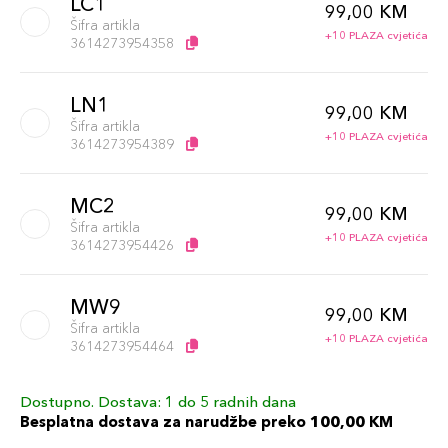
LC1
99,00 KM
Šifra artikla
+10 PLAZA cvjetića
3614273954358
LN1
99,00 KM
Šifra artikla
+10 PLAZA cvjetića
3614273954389
MC2
99,00 KM
Šifra artikla
+10 PLAZA cvjetića
3614273954426
MW9
99,00 KM
Šifra artikla
+10 PLAZA cvjetića
3614273954464
Dostupno. Dostava: 1 do 5 radnih dana
LW1
99,00 KM
Besplatna dostava za narudžbe preko 100,00 KM
Šifra artikla
+10 PLAZA cvjetića
3614273954402