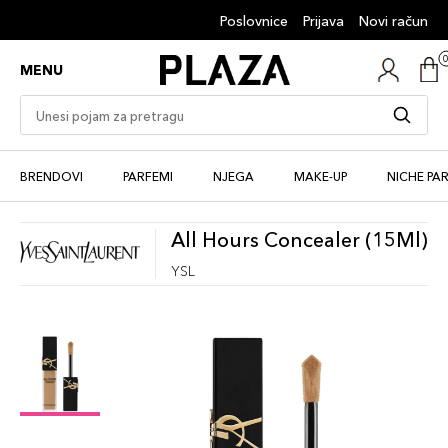
Poslovnice
Prijava
Novi račun
MENU
BRENDOVI
PARFEMI
NJEGA
MAKE-UP
NICHE PA
All Hours Concealer (15Ml)
YSL