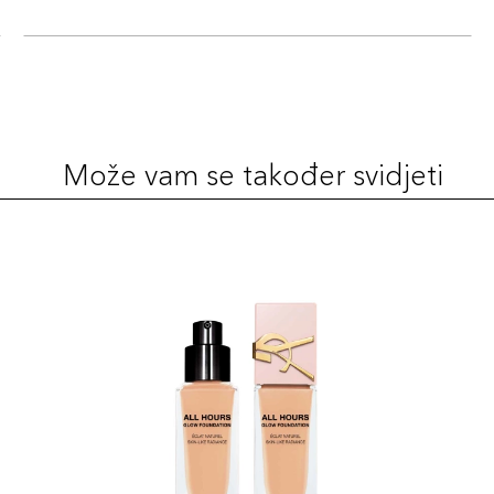
Šifra 
25ml
Šifra 
Može vam se također svidjeti
25ml
Šifra 
25ml
Šifra 
25ml
Šifra 
25ml
Šifra 