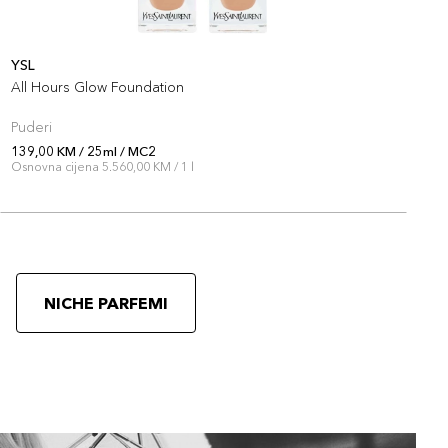
+14 PLAZA cvjetića
YSL
Y
All Hours Glow Foundation
A
Puderi
P
139,00 KM / 25ml / MC2
1
Osnovna cijena 5.560,00 KM / 1 l
O
NICHE PARFEMI