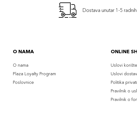
Dostava unutar 1-5 radni
O NAMA
ONLINE S
O nama
Uslovi korišt
Plaza Loyalty Program
Uslovi dosta
Poslovnice
Politika priva
Pravilnik o u
Pravilnik o fo