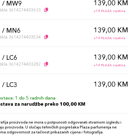
139,00 KM
l / MW9
artikla 3614274403633
+14 PLAZA cvjetića
139,00 KM
 / MN6
artikla 3614274403534
+14 PLAZA cvjetića
139,00 KM
 / LC6
artikla 3614274403282
+14 PLAZA cvjetića
139,00 KM
 / LC3
artikla 3614274403220
+14 PLAZA cvjetića
stava: 1 do 5 radnih dana
ostava za narudžbe preko 100,00 KM
139,00 KM
 / MN10
artikla 3614274403657
+14 PLAZA cvjetića
afija proizvoda ne mora u potpunosti odgovarati stvarnom izgledu i
ju proizvoda. U slučaju tehničkih pogrešaka Plaza parfumerija ne
ma odgovornost za tačnost prikazanih cijena i fotografija.