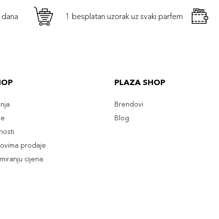
h dana
1 besplatan uzorak uz svaki parfem
HOP
PLAZA SHOP
enja
Brendovi
ve
Blog
tnosti
slovima prodaje
rmiranju cijena