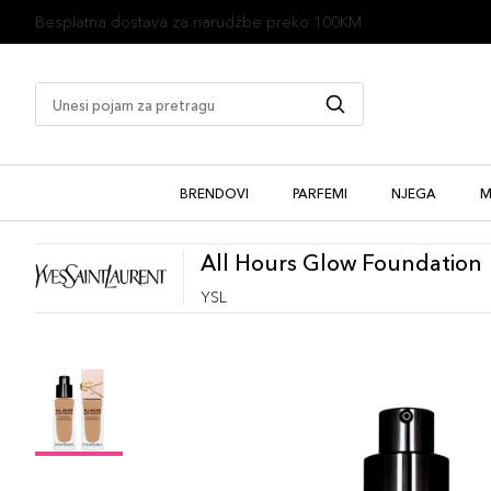
1 besplatan uzorak uz kupovinu
BRENDOVI
PARFEMI
NJEGA
M
All Hours Glow Foundation
YSL