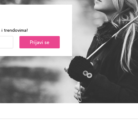
a i trendovima!
Prijavi se