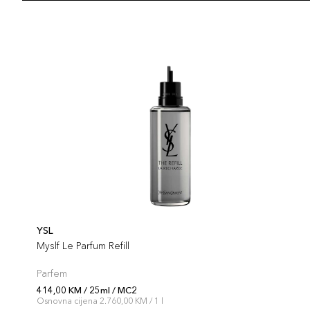
YSL
Myslf Le Parfum Refill
Parfem
414,00 KM / 25ml / MC2
Osnovna cijena 2.760,00 KM / 1 l