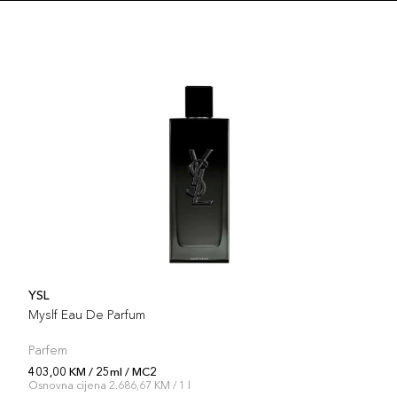
Šifra 
25ml
Šifra 
25ml
Šifra 
25ml
Šifra 
YSL
25ml
Myslf Eau De Parfum
Šifra 
Parfem
403,00 KM / 25ml / MC2
25ml
Osnovna cijena 2.686,67 KM / 1 l