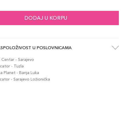
139,00 KM
 / MN9
artikla 3614274403619
+14 PLAZA cvjetića
DODAJ U KORPU
139,00 KM
 / MN7
artikla 3614274403565
+14 PLAZA cvjetića
ASPOLOŽIVOST U POSLOVNICAMA
139,00 KM
 / MC5
artikla 3614274403503
+14 PLAZA cvjetića
Centar - Sarajevo
ator - Tuzla
 Planet - Banja Luka
139,00 KM
l / MW2
tor - Sarajevo Ložionička
artikla 3614274403466
+14 PLAZA cvjetića
139,00 KM
 / LW9
artikla 3614274403404
+14 PLAZA cvjetića
139,00 KM
 / LC1