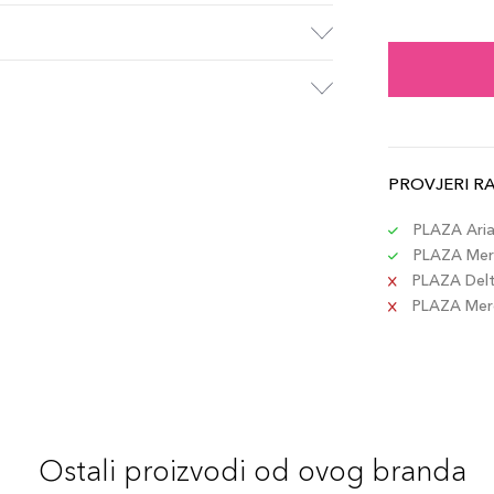
25ml
Šifra 
25ml
Šifra 
PROVJERI R
25ml
Šifra 
PLAZA Aria 
PLAZA Merc
PLAZA Delta
25m
PLAZA Merca
Šifra 
25ml
Šifra 
Ostali proizvodi od ovog branda
25ml