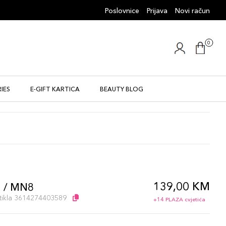
Poslovnice
Prijava
Novi račun
0
IES
E-GIFT KARTICA
BEAUTY BLOG
139,00 KM
 / MN8
artikla 3614274403589
+14 PLAZA cvjetića