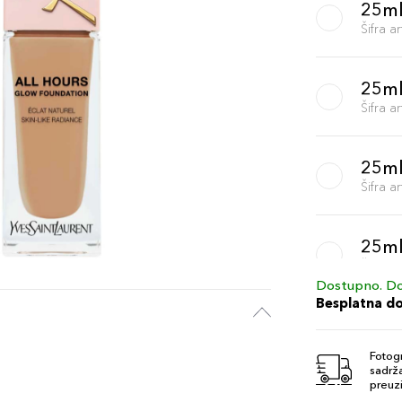
25m
Šifra 
25ml
Šifra 
25ml
Šifra 
25ml
Šifra 
Dostupno. Do
Besplatna d
25ml
Šifra 
Fotogr
sadrža
preuzi