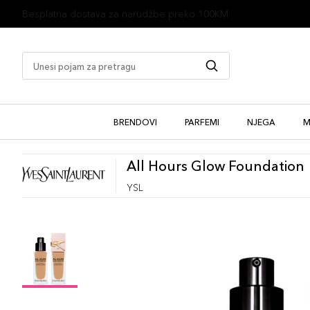
1 besplatan uzorak uz kupovinu
BRENDOVI
PARFEMI
NJEGA
M
All Hours Glow Foundation
YSL