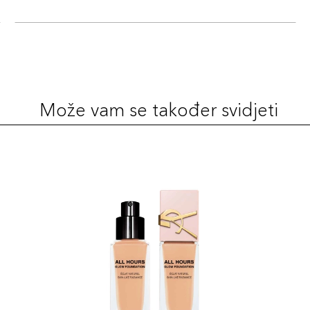
Šifra 
25ml
Šifra 
Može vam se također svidjeti
25ml
Šifra 
25ml
Šifra 
25ml
Šifra 
25ml
Šifra 