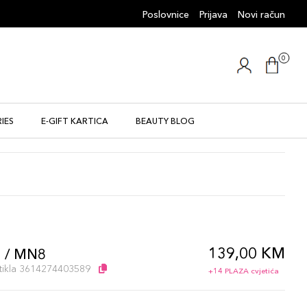
Poslovnice
Prijava
Novi račun
0
IES
E-GIFT KARTICA
BEAUTY BLOG
139,00 KM
 / MN8
artikla 3614274403589
+14 PLAZA cvjetića