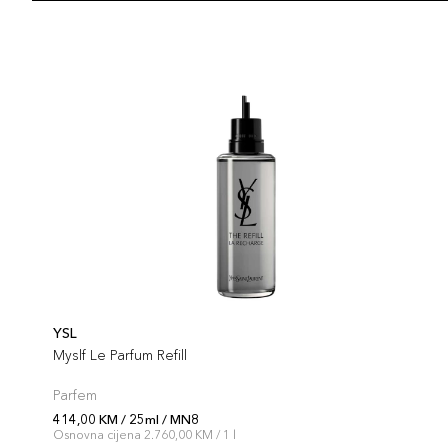
YSL
Myslf Le Parfum Refill
Parfem
414,00 KM / 25ml / MN8
Osnovna cijena 2.760,00 KM / 1 l