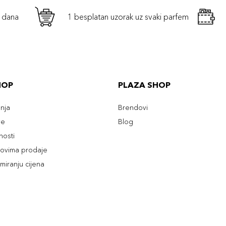
h dana
1 besplatan uzorak uz svaki parfem
HOP
PLAZA SHOP
enja
Brendovi
ve
Blog
tnosti
slovima prodaje
rmiranju cijena