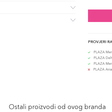
25ml
Šifra 
25ml
Šifra 
PROVJERI R
25ml
Šifra 
PLAZA Merc
PLAZA Delta
PLAZA Merc
25m
PLAZA Aria 
Šifra 
25ml
Šifra 
Ostali proizvodi od ovog branda
25ml