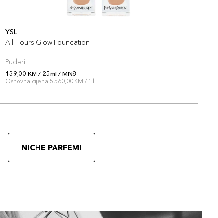
+14 PLAZA cvjetića
YSL
Y
All Hours Glow Foundation
A
Puderi
P
139,00 KM / 25ml / MN8
1
Osnovna cijena 5.560,00 KM / 1 l
O
NICHE PARFEMI