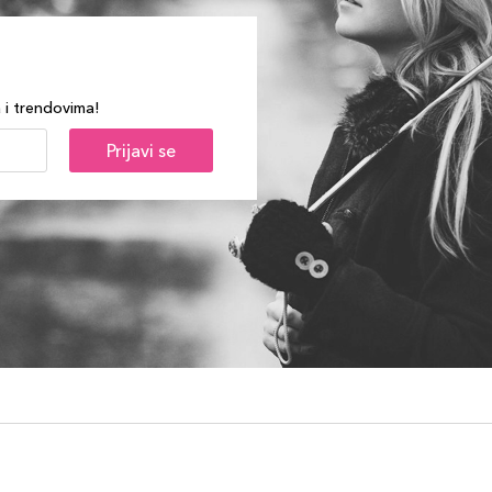
a i trendovima!
Prijavi se