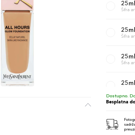
25m
Šifra 
25ml
Šifra 
25ml
Šifra 
25ml
Šifra 
Dostupno. Do
Besplatna d
25ml
Šifra 
Fotogr
sadrža
preuzi