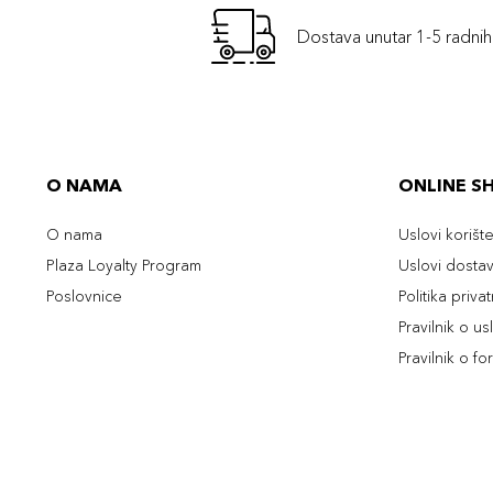
Dostava unutar 1-5 radni
O NAMA
ONLINE S
O nama
Uslovi korišt
Plaza Loyalty Program
Uslovi dosta
Poslovnice
Politika priva
Pravilnik o u
Pravilnik o fo