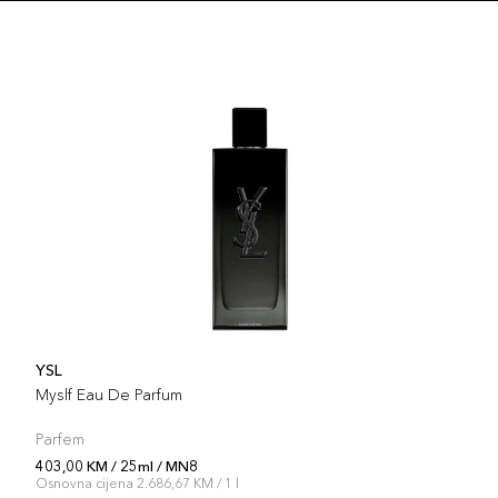
Šifra 
25ml
Šifra 
25ml
Šifra 
25ml
Šifra 
YSL
25ml
Myslf Eau De Parfum
Šifra 
Parfem
403,00 KM / 25ml / MN8
25ml
Osnovna cijena 2.686,67 KM / 1 l