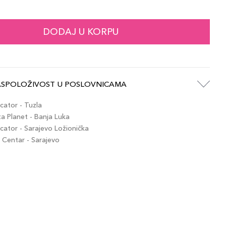
139,00 KM
 / MN9
artikla 3614274403619
+14 PLAZA cvjetića
DODAJ U KORPU
139,00 KM
 / MN7
artikla 3614274403565
+14 PLAZA cvjetića
ASPOLOŽIVOST U POSLOVNICAMA
139,00 KM
 / MC5
artikla 3614274403503
+14 PLAZA cvjetića
ator - Tuzla
 Planet - Banja Luka
ator - Sarajevo Ložionička
139,00 KM
l / MW2
Centar - Sarajevo
artikla 3614274403466
+14 PLAZA cvjetića
139,00 KM
 / LW9
artikla 3614274403404
+14 PLAZA cvjetića
139,00 KM
 / LC1