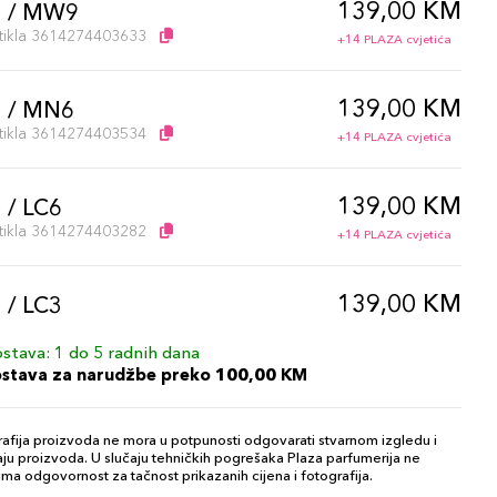
139,00 KM
l / MW9
artikla 3614274403633
+14 PLAZA cvjetića
139,00 KM
 / MN6
artikla 3614274403534
+14 PLAZA cvjetića
139,00 KM
 / LC6
artikla 3614274403282
+14 PLAZA cvjetića
139,00 KM
 / LC3
artikla 3614274403220
+14 PLAZA cvjetića
stava: 1 do 5 radnih dana
ostava za narudžbe preko 100,00 KM
139,00 KM
 / MN10
artikla 3614274403657
+14 PLAZA cvjetića
afija proizvoda ne mora u potpunosti odgovarati stvarnom izgledu i
ju proizvoda. U slučaju tehničkih pogrešaka Plaza parfumerija ne
ma odgovornost za tačnost prikazanih cijena i fotografija.