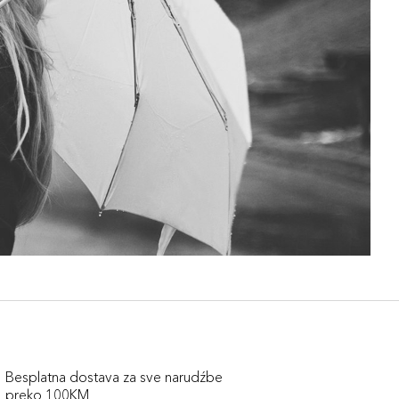
Besplatna dostava za sve narudźbe
preko 100KM