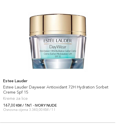
Estee Lauder
E
Estee Lauder Daywear Antioxidant 72H Hydration Sorbet
E
Creme Spf 15
Kreme za lice
R
167,00 KM / 1N1 - IVORY NUDE
1
Osnovna cijena 3.340,00 KM / 1 l