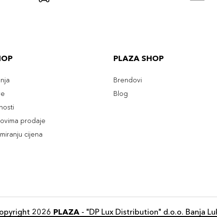
HOP
PLAZA SHOP
enja
Brendovi
ve
Blog
tnosti
slovima prodaje
rmiranju cijena
opyright 2026
PLAZA
- "DP Lux Distribution" d.o.o. Banja Lu