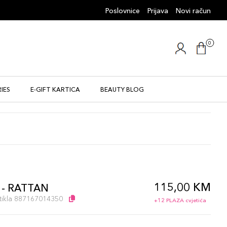
Poslovnice
Prijava
Novi račun
0
IES
E-GIFT KARTICA
BEAUTY BLOG
115,00 KM
 - RATTAN
artikla 887167014350
+12 PLAZA cvjetića