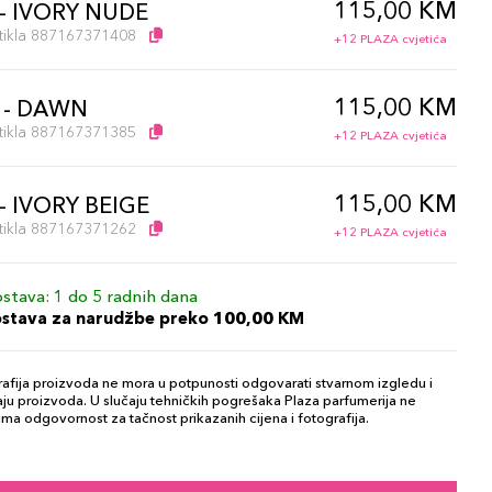
115,00 KM
- IVORY NUDE
artikla 887167371408
+12 PLAZA cvjetića
115,00 KM
 - DAWN
artikla 887167371385
+12 PLAZA cvjetića
115,00 KM
- IVORY BEIGE
artikla 887167371262
+12 PLAZA cvjetića
stava: 1 do 5 radnih dana
ostava za narudžbe preko 100,00 KM
afija proizvoda ne mora u potpunosti odgovarati stvarnom izgledu i
ju proizvoda. U slučaju tehničkih pogrešaka Plaza parfumerija ne
ma odgovornost za tačnost prikazanih cijena i fotografija.