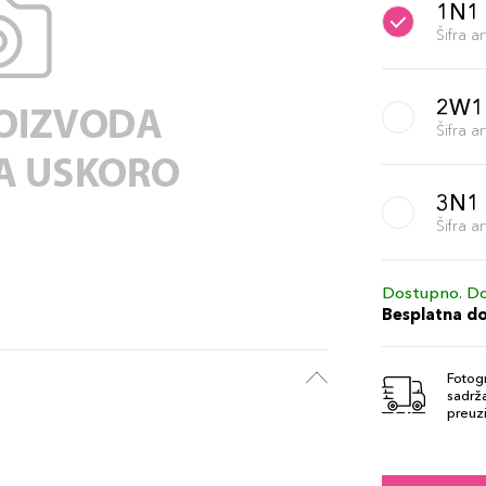
1N1 
Šifra 
2W1
Šifra 
3N1 
Šifra 
Dostupno. Do
Besplatna d
Fotogr
sadrža
preuzi