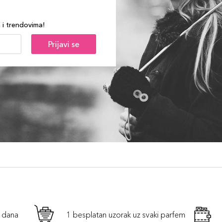
a i trendovima!
Prijavi se
h dana
1 besplatan uzorak uz svaki parfem