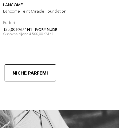
LANCOME
L
Lancome Teint Miracle Foundation
L
Puderi
P
135,00 KM / 1N1 - IVORY NUDE
1
Osnovna cijena 4.500,00 KM / 1 l
O
NICHE PARFEMI