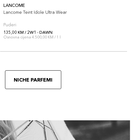
LANCOME
L
Lancome Teint Idole Ultra Wear
L
Puderi
P
135,00 KM / 2W1 - DAWN
1
Osnovna cijena 4.500,00 KM / 1 l
O
NICHE PARFEMI