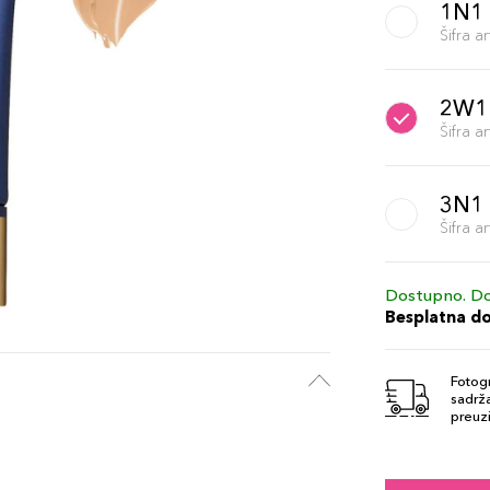
1N1 
Šifra 
2W1
Šifra 
3N1 
Šifra 
Dostupno. Do
Besplatna d
Fotogr
sadrža
preuzi