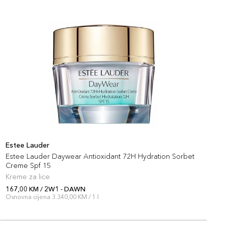
Estee Lauder
E
Estee Lauder Daywear Antioxidant 72H Hydration Sorbet
E
Creme Spf 15
Kreme za lice
R
167,00 KM / 2W1 - DAWN
1
Osnovna cijena 3.340,00 KM / 1 l