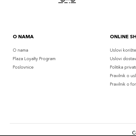
O NAMA
ONLINE S
O nama
Uslovi korišt
Plaza Loyalty Program
Uslovi dosta
Poslovnice
Politika priva
Pravilnik o u
Pravilnik o fo
C