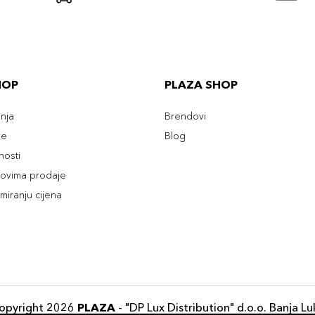
HOP
PLAZA SHOP
enja
Brendovi
ve
Blog
tnosti
slovima prodaje
rmiranju cijena
opyright 2026
PLAZA
- "DP Lux Distribution" d.o.o. Banja Lu