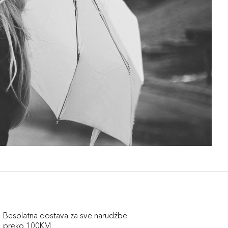
Besplatna dostava za sve narudźbe
preko 100KM