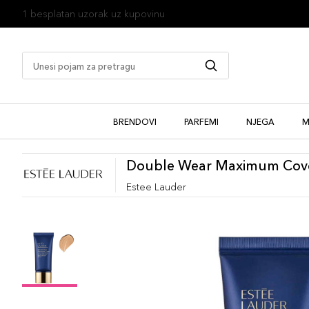
1 besplatan uzorak uz kupovinu
BRENDOVI
PARFEMI
NJEGA
M
Double Wear Maximum Cove
Estee Lauder