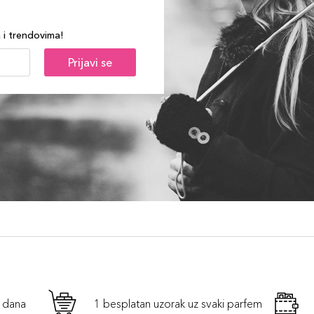
a i trendovima!
Prijavi se
h dana
1 besplatan uzorak uz svaki parfem