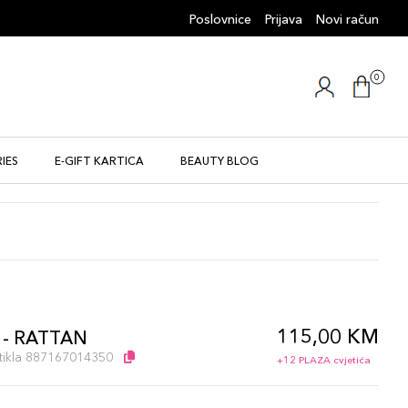
Poslovnice
Prijava
Novi račun
0
IES
E-GIFT KARTICA
BEAUTY BLOG
115,00 KM
 - RATTAN
artikla 887167014350
+12 PLAZA cvjetića