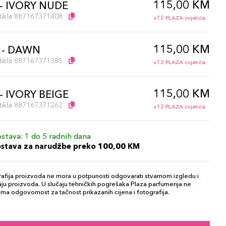
115,00 KM
- IVORY NUDE
artikla 887167371408
+12 PLAZA cvjetića
115,00 KM
 - DAWN
artikla 887167371385
+12 PLAZA cvjetića
115,00 KM
- IVORY BEIGE
artikla 887167371262
+12 PLAZA cvjetića
stava: 1 do 5 radnih dana
ostava za narudžbe preko 100,00 KM
afija proizvoda ne mora u potpunosti odgovarati stvarnom izgledu i
ju proizvoda. U slučaju tehničkih pogrešaka Plaza parfumerija ne
ma odgovornost za tačnost prikazanih cijena i fotografija.