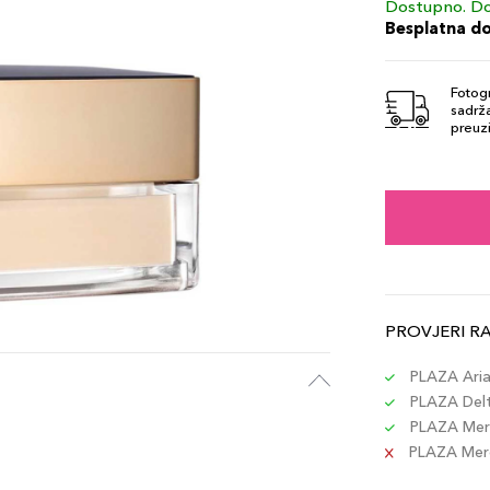
Dostupno. Do
Besplatna d
Fotogr
sadrža
preuzi
PROVJERI R
PLAZA Aria 
PLAZA Delta
PLAZA Merc
PLAZA Merc