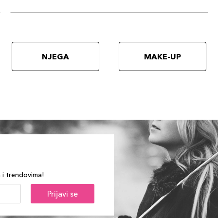
NJEGA
MAKE-UP
a i trendovima!
Prijavi se