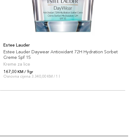
Estee Lauder
E
Estee Lauder Daywear Antioxidant 72H Hydration Sorbet
E
Creme Spf 15
Kreme za lice
R
167,00 KM / 9gr
1
Osnovna cijena 3.340,00 KM / 1 l