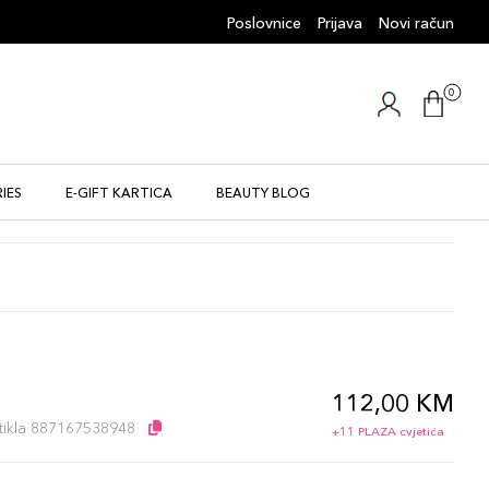
Poslovnice
Prijava
Novi račun
0
IES
E-GIFT KARTICA
BEAUTY BLOG
112,00 KM
artikla 887167538948
+11 PLAZA cvjetića