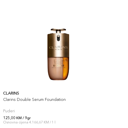
CLARINS
C
Clarins Double Serum Foundation
C
Puderi
P
125,00 KM / 9gr
1
Osnovna cijena 4.166,67 KM / 1 l
O