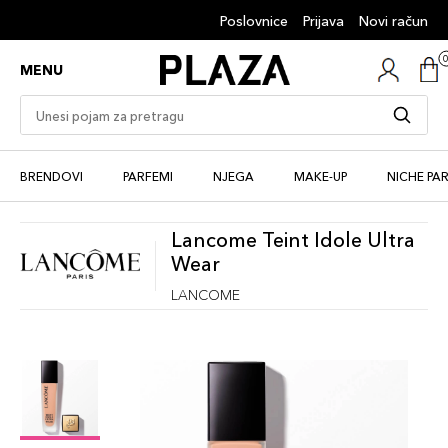
Poslovnice
Prijava
Novi račun
MENU
BRENDOVI
PARFEMI
NJEGA
MAKE-UP
NICHE PA
Lancome Teint Idole Ultra
Wear
LANCOME