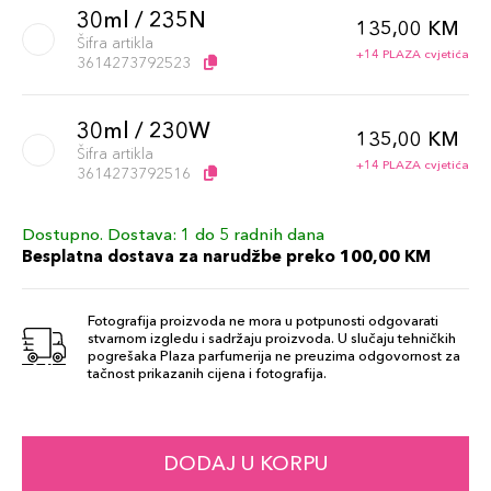
30ml / 235N
135,00 KM
Šifra artikla
+14 PLAZA cvjetića
3614273792523
30ml / 230W
135,00 KM
Šifra artikla
+14 PLAZA cvjetića
3614273792516
Dostupno. Dostava: 1 do 5 radnih dana
30ml / 105W
135,00 KM
Besplatna dostava za narudžbe preko 100,00 KM
Šifra artikla
+14 PLAZA cvjetića
3614273792349
Fotografija proizvoda ne mora u potpunosti odgovarati
stvarnom izgledu i sadržaju proizvoda. U slučaju tehničkih
30ml / 330N
pogrešaka Plaza parfumerija ne preuzima odgovornost za
135,00 KM
tačnost prikazanih cijena i fotografija.
Šifra artikla
+14 PLAZA cvjetića
3614273792615
30ml / 320C
DODAJ U KORPU
135,00 KM
Šifra artikla