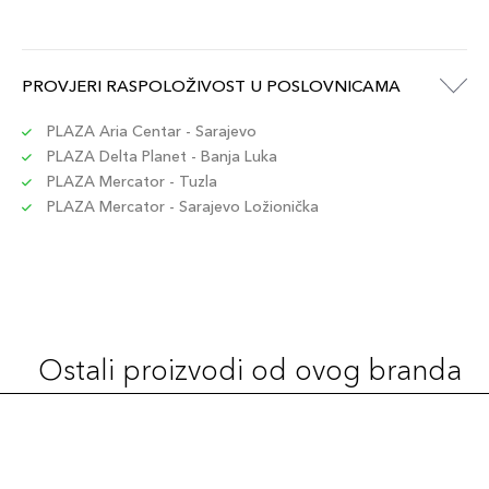
+14 PLAZA cvjetića
3614273792592
30ml / 430C
PROVJERI RASPOLOŽIVOST U POSLOVNICAMA
135,00 KM
Šifra artikla
+14 PLAZA cvjetića
3614273792721
PLAZA Aria Centar - Sarajevo
PLAZA Delta Planet - Banja Luka
PLAZA Mercator - Tuzla
30ml / 245C
135,00 KM
PLAZA Mercator - Sarajevo Ložionička
Šifra artikla
+14 PLAZA cvjetića
3614273792547
30ml / 115C
135,00 KM
Šifra artikla
+14 PLAZA cvjetića
3614273792387
Ostali proizvodi od ovog branda
30ml / 335W
135,00 KM
Šifra artikla
+14 PLAZA cvjetića
3614273792622