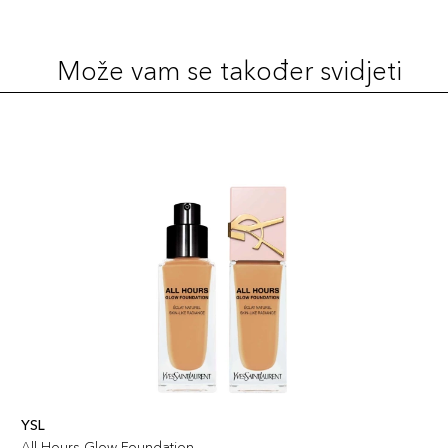
Šifra artikla
+14 PLAZA cvjetića
3614273792462
Može vam se također svidjeti
30ml / 120N
135,00 KM
Šifra artikla
+14 PLAZA cvjetića
3614273792400
30ml / 315C
135,00 KM
Šifra artikla
+14 PLAZA cvjetića
3614273792585
30ml / 250W
135,00 KM
Šifra artikla
+14 PLAZA cvjetića
3614273792554
30ml / 210C
135,00 KM
Šifra artikla
+14 PLAZA cvjetića
YSL
3614273792486
All Hours Glow Foundation