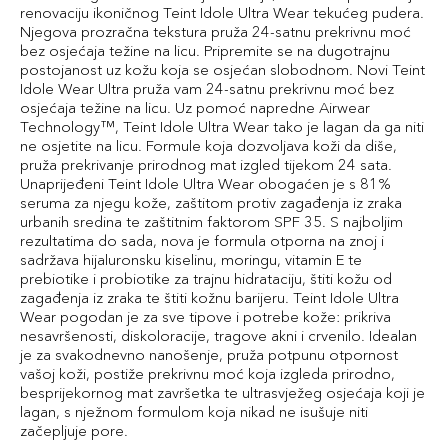
renovaciju ikoničnog Teint Idole Ultra Wear tekućeg pudera.
Njegova prozračna tekstura pruža 24-satnu prekrivnu moć
bez osjećaja težine na licu. Pripremite se na dugotrajnu
postojanost uz kožu koja se osjećan slobodnom. Novi Teint
Idole Wear Ultra pruža vam 24-satnu prekrivnu moć bez
osjećaja težine na licu. Uz pomoć napredne Airwear
Technology™, Teint Idole Ultra Wear tako je lagan da ga niti
ne osjetite na licu. Formule koja dozvoljava koži da diše,
pruža prekrivanje prirodnog mat izgled tijekom 24 sata.
Unaprijeđeni Teint Idole Ultra Wear obogaćen je s 81%
seruma za njegu kože, zaštitom protiv zagađenja iz zraka
urbanih sredina te zaštitnim faktorom SPF 35. S najboljim
rezultatima do sada, nova je formula otporna na znoj i
sadržava hijaluronsku kiselinu, moringu, vitamin E te
prebiotike i probiotike za trajnu hidrataciju, štiti kožu od
zagađenja iz zraka te štiti kožnu barijeru. Teint Idole Ultra
Wear pogodan je za sve tipove i potrebe kože: prikriva
nesavršenosti, diskoloracije, tragove akni i crvenilo. Idealan
je za svakodnevno nanošenje, pruža potpunu otpornost
vašoj koži, postiže prekrivnu moć koja izgleda prirodno,
besprijekornog mat završetka te ultrasvježeg osjećaja koji je
lagan, s nježnom formulom koja nikad ne isušuje niti
začepljuje pore.