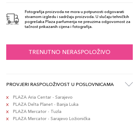
Šifra artikla
+11 PLAZA cvjetića
887167533219
Fotografija proizvoda ne mora u potpunosti odgovarati
stvarnom izgledu i sadržaju proizvoda. U slučaju tehničkih
pogrešaka Plaza parfumerija ne preuzima odgovornost za
3W1
tačnost prikazanih cijena i fotografija.
112,00 KM
Šifra artikla
+11 PLAZA cvjetića
887167533257
TRENUTNO NERASPOLOŽIVO
4N1
112,00 KM
Šifra artikla
+11 PLAZA cvjetića
887167533189
PROVJERI RASPOLOŽIVOST U POSLOVNICAMA
3N1
112,00 KM
Šifra artikla
PLAZA Aria Centar - Sarajevo
+11 PLAZA cvjetića
887167533202
PLAZA Delta Planet - Banja Luka
PLAZA Mercator - Tuzla
PLAZA Mercator - Sarajevo Ložionička
1W1
112,00 KM
Šifra artikla
+11 PLAZA cvjetića
887167533233