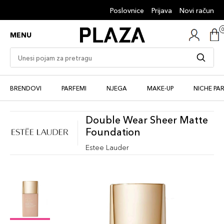
Poslovnice
Prijava
Novi račun
MENU
BRENDOVI
PARFEMI
NJEGA
MAKE-UP
NICHE PA
Double Wear Sheer Matte
Foundation
Estee Lauder