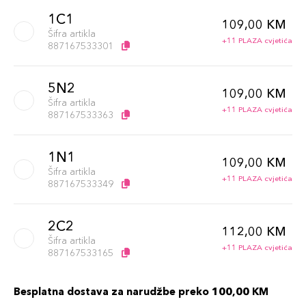
1C1
109,00 KM
Šifra artikla
+11 PLAZA cvjetića
887167533301
5N2
109,00 KM
Šifra artikla
+11 PLAZA cvjetića
887167533363
1N1
109,00 KM
Šifra artikla
+11 PLAZA cvjetića
887167533349
2C2
112,00 KM
Šifra artikla
+11 PLAZA cvjetića
887167533165
Besplatna dostava za narudžbe preko 100,00 KM
2N1
112,00 KM