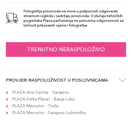
Šifra artikla
+11 PLAZA cvjetića
887167533219
Fotografija proizvoda ne mora u potpunosti odgovarati
stvarnom izgledu i sadržaju proizvoda. U slučaju tehničkih
pogrešaka Plaza parfumerija ne preuzima odgovornost za
3W1
tačnost prikazanih cijena i fotografija.
112,00 KM
Šifra artikla
+11 PLAZA cvjetića
887167533257
TRENUTNO NERASPOLOŽIVO
4N1
112,00 KM
Šifra artikla
+11 PLAZA cvjetića
887167533189
PROVJERI RASPOLOŽIVOST U POSLOVNICAMA
3N1
112,00 KM
Šifra artikla
PLAZA Aria Centar - Sarajevo
+11 PLAZA cvjetića
887167533202
PLAZA Delta Planet - Banja Luka
PLAZA Mercator - Tuzla
PLAZA Mercator - Sarajevo Ložionička
1W1
112,00 KM
Šifra artikla
+11 PLAZA cvjetića
887167533233