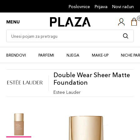
Poslovnice
Prijava
Novi račun
MENU
BRENDOVI
PARFEMI
NJEGA
MAKE-UP
NICHE PA
Double Wear Sheer Matte
Foundation
Estee Lauder