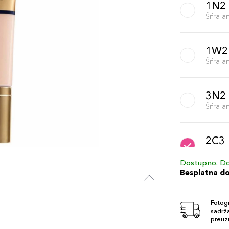
1N2
Šifra 
1W2
Šifra 
3N2
Šifra 
2C3
Šifra 
Dostupno. Do
Besplatna d
Fotogr
sadrža
preuzi