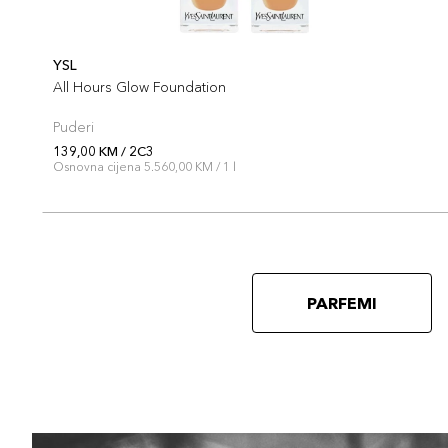
YSL
All Hours Glow Foundation
Puderi
139,00 KM / 2C3
Osnovna cijena 5.560,00 KM / 1 l
PARFEMI