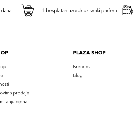
h dana
1 besplatan uzorak uz svaki parfem
HOP
PLAZA SHOP
enja
Brendovi
ve
Blog
tnosti
slovima prodaje
rmiranju cijena