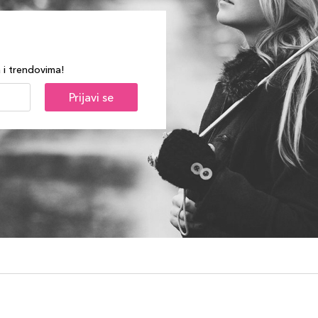
a i trendovima!
Prijavi se