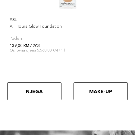
YSL
All Hours Glow Foundation
Puderi
139,00 KM / 2C3
Osnovna cijena 5.560,00 KM / 1 l
NJEGA
MAKE-UP