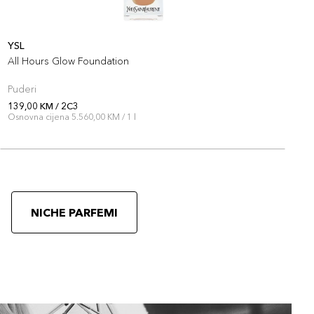
YSL
Y
All Hours Glow Foundation
A
Puderi
P
139,00 KM / 2C3
1
Osnovna cijena 5.560,00 KM / 1 l
O
NICHE PARFEMI