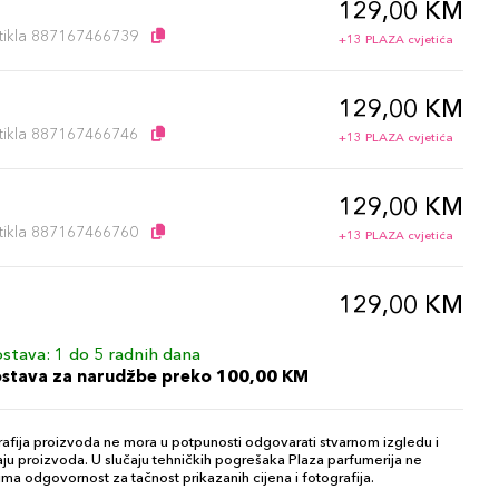
129,00 KM
artikla 887167466739
+13 PLAZA cvjetića
129,00 KM
artikla 887167466746
+13 PLAZA cvjetića
129,00 KM
artikla 887167466760
+13 PLAZA cvjetića
129,00 KM
artikla 887167466685
+13 PLAZA cvjetića
stava: 1 do 5 radnih dana
ostava za narudžbe preko 100,00 KM
afija proizvoda ne mora u potpunosti odgovarati stvarnom izgledu i
ju proizvoda. U slučaju tehničkih pogrešaka Plaza parfumerija ne
ma odgovornost za tačnost prikazanih cijena i fotografija.