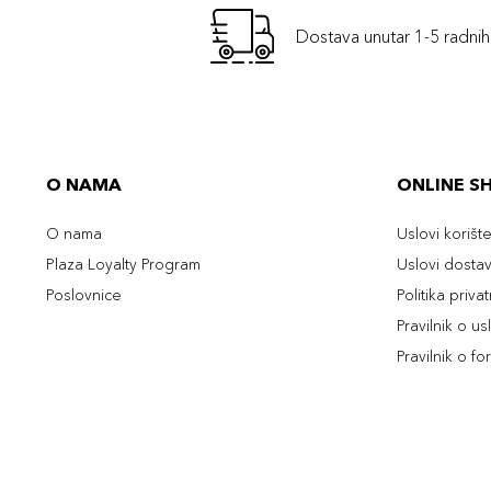
Dostava unutar 1-5 radni
O NAMA
ONLINE S
O nama
Uslovi korišt
Plaza Loyalty Program
Uslovi dosta
Poslovnice
Politika priva
Pravilnik o u
Pravilnik o fo