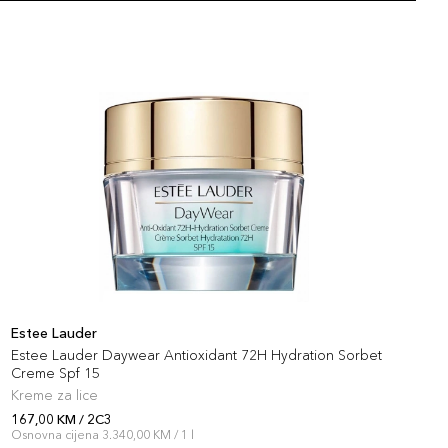
Estee Lauder
E
Estee Lauder Daywear Antioxidant 72H Hydration Sorbet
E
Creme Spf 15
Kreme za lice
R
167,00 KM / 2C3
1
Osnovna cijena 3.340,00 KM / 1 l