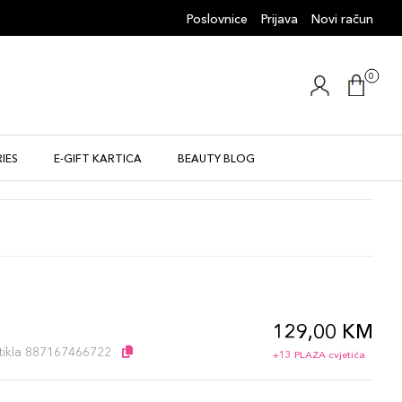
Poslovnice
Prijava
Novi račun
0
IES
E-GIFT KARTICA
BEAUTY BLOG
129,00 KM
artikla 887167466722
+13 PLAZA cvjetića