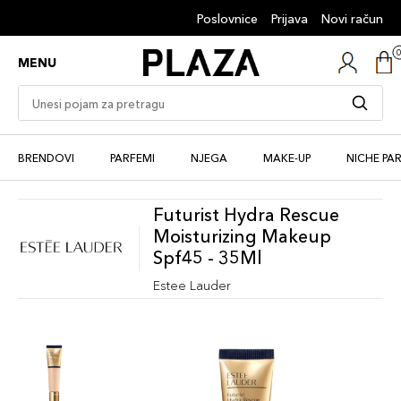
Poslovnice
Prijava
Novi račun
MENU
BRENDOVI
PARFEMI
NJEGA
MAKE-UP
NICHE PA
Futurist Hydra Rescue
Moisturizing Makeup
Spf45 - 35Ml
Estee Lauder