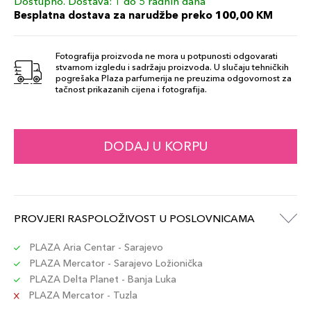
Dostupno. Dostava: 1 do 5 radnih dana
2C3
129,00 KM
Besplatna dostava za narudžbe preko 100,00 KM
Šifra artikla
+13 PLAZA cvjetića
887167466685
Fotografija proizvoda ne mora u potpunosti odgovarati
stvarnom izgledu i sadržaju proizvoda. U slučaju tehničkih
pogrešaka Plaza parfumerija ne preuzima odgovornost za
tačnost prikazanih cijena i fotografija.
DODAJ U KORPU
PROVJERI RASPOLOŽIVOST U POSLOVNICAMA
PLAZA Aria Centar - Sarajevo
PLAZA Mercator - Sarajevo Ložionička
PLAZA Delta Planet - Banja Luka
PLAZA Mercator - Tuzla