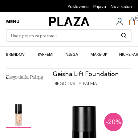
Poslovnice
Prijava
Novi račun
MENU
BRENDOVI
PARFEMI
NJEGA
MAKE-UP
NICHE PA
Geisha Lift Foundation
DIEGO DALLA PALMA
-20%