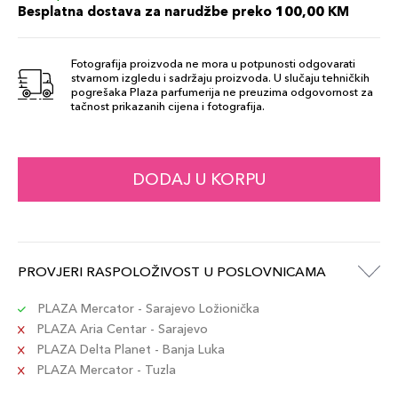
95,00 KM
220 Beige Rose
Besplatna dostava za narudžbe preko 100,00 KM
76,00 KM
Šifra artikla
8017834861075
+8 PLAZA cvjetića
Fotografija proizvoda ne mora u potpunosti odgovarati
stvarnom izgledu i sadržaju proizvoda. U slučaju tehničkih
pogrešaka Plaza parfumerija ne preuzima odgovornost za
95,00 KM
221 Avorio
tačnost prikazanih cijena i fotografija.
76,00 KM
Šifra artikla
8017834861082
+8 PLAZA cvjetića
DODAJ U KORPU
PROVJERI RASPOLOŽIVOST U POSLOVNICAMA
PLAZA Mercator - Sarajevo Ložionička
PLAZA Aria Centar - Sarajevo
PLAZA Delta Planet - Banja Luka
PLAZA Mercator - Tuzla