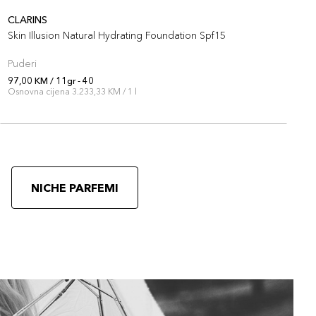
CLARINS
C
Skin Illusion Natural Hydrating Foundation Spf15
S
Puderi
P
97,00 KM / 11gr - 40
9
Osnovna cijena 3.233,33 KM / 1 l
O
NICHE PARFEMI