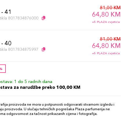
81,00 KM
 - 41
64,80 KM
artikla 8017834876000
+6 PLAZA cvjetića
81,00 KM
 - 40
64,80 KM
artikla 8017834875997
+6 PLAZA cvjetića
0%
stava: 1 do 5 radnih dana
ostava za narudžbe preko 100,00 KM
afija proizvoda ne mora u potpunosti odgovarati stvarnom izgledu i
ju proizvoda. U slučaju tehničkih pogrešaka Plaza parfumerija ne
ma odgovornost za tačnost prikazanih cijena i fotografija.