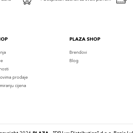
HOP
PLAZA SHOP
enja
Brendovi
ve
Blog
tnosti
slovima prodaje
rmiranju cijena