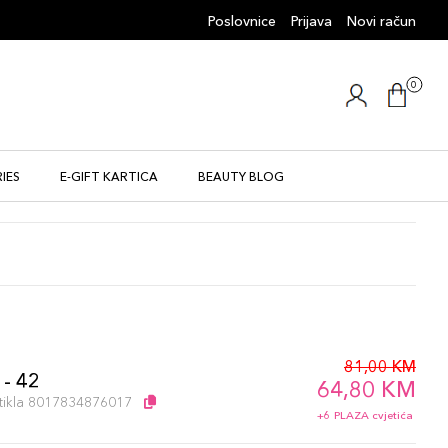
Poslovnice
Prijava
Novi račun
0
IES
E-GIFT KARTICA
BEAUTY BLOG
81,00 KM
 - 42
64,80 KM
artikla 8017834876017
+6 PLAZA cvjetića