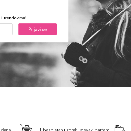
a i trendovima!
Prijavi se
h dana
1 besplatan uzorak uz svaki parfem