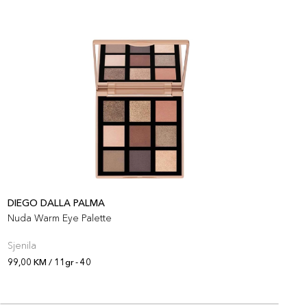
DIEGO DALLA PALMA
D
Nuda Warm Eye Palette
G
Sjenila
P
99,00 KM / 11gr - 40
9