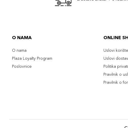
O NAMA
ONLINE S
O nama
Uslovi korišt
Plaza Loyalty Program
Uslovi dosta
Poslovnice
Politika priva
Pravilnik o u
Pravilnik o fo