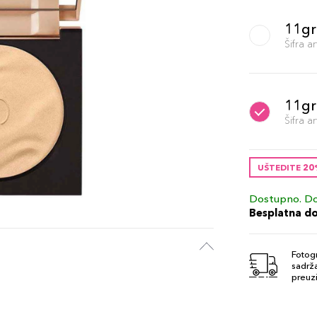
11gr
Šifra 
11gr
Šifra 
UŠTEDITE 2
Dostupno. Do
Besplatna d
Fotogr
sadrža
preuzi