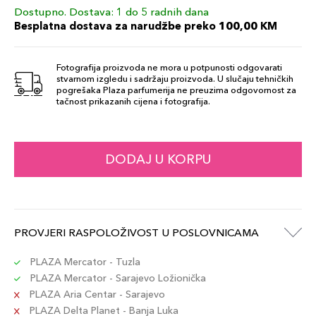
Šifra artikla
+7 PLAZA cvjetića
Dostupno. Dostava: 1 do 5 radnih dana
8017834870053
Besplatna dostava za narudžbe preko 100,00 KM
242N Beige
89,00 KM
Fotografija proizvoda ne mora u potpunosti odgovarati
Chiaro Ne
71,20 KM
stvarnom izgledu i sadržaju proizvoda. U slučaju tehničkih
Šifra artikla
pogrešaka Plaza parfumerija ne preuzima odgovornost za
+7 PLAZA cvjetića
8017834870015
tačnost prikazanih cijena i fotografija.
89,00 KM
244W Sabbia
71,20 KM
DODAJ U KORPU
Šifra artikla
8017834870046
+7 PLAZA cvjetića
89,00 KM
247N Biscotto
71,20 KM
PROVJERI RASPOLOŽIVOST U POSLOVNICAMA
Šifra artikla
8017834870077
+7 PLAZA cvjetića
PLAZA Mercator - Tuzla
PLAZA Mercator - Sarajevo Ložionička
248W Beige
PLAZA Aria Centar - Sarajevo
89,00 KM
Terracott
71,20 KM
PLAZA Delta Planet - Banja Luka