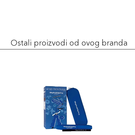
Šifra artikla
+7 PLAZA cvjetića
8017834870084
Ostali proizvodi od ovog branda