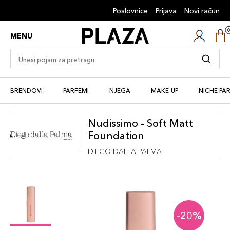
Poslovnice
Prijava
Novi račun
MENU
BRENDOVI
PARFEMI
NJEGA
MAKE-UP
NICHE PA
Nudissimo - Soft Matt
Foundation
DIEGO DALLA PALMA
-20%