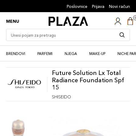
Poslovnice
Prijava
Novi račun
MENU
BRENDOVI
PARFEMI
NJEGA
MAKE-UP
NICHE PA
Future Solution Lx Total
Radiance Foundation Spf
15
SHISEIDO