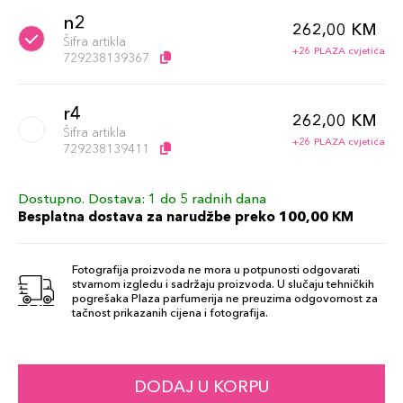
n2
262,00 KM
Šifra artikla
+26 PLAZA cvjetića
729238139367
r4
262,00 KM
Šifra artikla
+26 PLAZA cvjetića
729238139411
Dostupno. Dostava: 1 do 5 radnih dana
r3
262,00 KM
Besplatna dostava za narudžbe preko 100,00 KM
Šifra artikla
+26 PLAZA cvjetića
729238139404
Fotografija proizvoda ne mora u potpunosti odgovarati
stvarnom izgledu i sadržaju proizvoda. U slučaju tehničkih
pogrešaka Plaza parfumerija ne preuzima odgovornost za
tačnost prikazanih cijena i fotografija.
DODAJ U KORPU