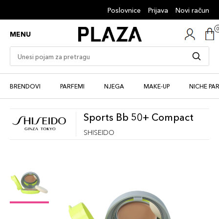
Poslovnice
Prijava
Novi račun
MENU
BRENDOVI
PARFEMI
NJEGA
MAKE-UP
NICHE PA
Sports Bb 50+ Compact
SHISEIDO