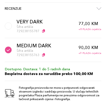
RECENZIJE
VERY DARK
77,00 KM
Šifra artikla
+8 PLAZA cvjetića
729238155787
MEDIUM DARK
90,00 KM
Šifra artikla
+9 PLAZA cvjetića
729238155763
Dostupno. Dostava: 1 do 5 radnih dana
Besplatna dostava za narudžbe preko 100,00 KM
Fotografija proizvoda ne mora u potpunosti odgovarati
stvarnom izgledu i sadržaju proizvoda. U slučaju tehničkih
pogrešaka Plaza parfumerija ne preuzima odgovornost za
tačnost prikazanih cijena i fotografija.