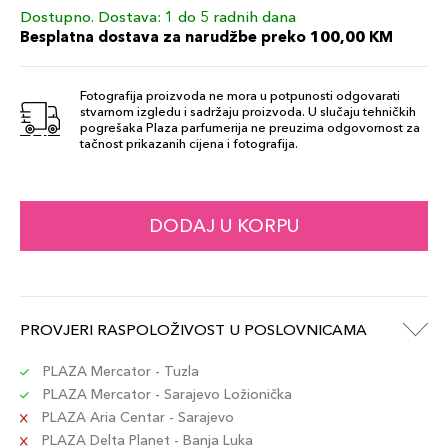
41,00 KM
Neutro
Dostupno. Dostava: 1 do 5 radnih dana
32,80 KM
Besplatna dostava za narudžbe preko 100,00 KM
Šifra artikla
+3 PLAZA cvjetića
8017834885958
Fotografija proizvoda ne mora u potpunosti odgovarati
stvarnom izgledu i sadržaju proizvoda. U slučaju tehničkih
41,00 KM
56 Cacao
pogrešaka Plaza parfumerija ne preuzima odgovornost za
32,80 KM
Šifra artikla
tačnost prikazanih cijena i fotografija.
8017834885989
+3 PLAZA cvjetića
DODAJ U KORPU
PROVJERI RASPOLOŽIVOST U POSLOVNICAMA
PLAZA Mercator - Tuzla
PLAZA Mercator - Sarajevo Ložionička
PLAZA Aria Centar - Sarajevo
PLAZA Delta Planet - Banja Luka