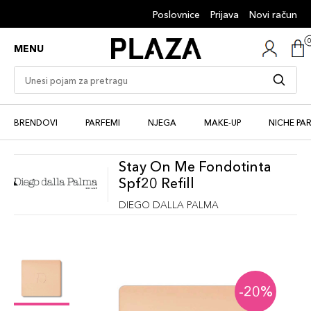
Poslovnice
Prijava
Novi račun
MENU
BRENDOVI
PARFEMI
NJEGA
MAKE-UP
NICHE PA
Stay On Me Fondotinta
Spf20 Refill
DIEGO DALLA PALMA
-20%