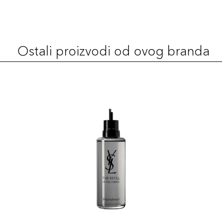
BR30
139,00 KM
Šifra artikla
+14 PLAZA cvjetića
3614273070751
Ostali proizvodi od ovog branda