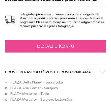
Šifra artikla
+14 PLAZA cvjetića
3614273070676
Fotografija proizvoda ne mora u potpunosti odgovarati
stvarnom izgledu i sadržaju proizvoda. U slučaju tehničkih
B40
pogrešaka Plaza parfumerija ne preuzima odgovornost za
139,00 KM
tačnost prikazanih cijena i fotografija.
Šifra artikla
+14 PLAZA cvjetića
3614273070768
BD25
DODAJ U KORPU
139,00 KM
Šifra artikla
+14 PLAZA cvjetića
3614273070720
B30
PROVJERI RASPOLOŽIVOST U POSLOVNICAMA
139,00 KM
Šifra artikla
+14 PLAZA cvjetića
3614273070744
PLAZA Delta Planet - Banja Luka
PLAZA Aria Centar - Sarajevo
PLAZA Mercator - Tuzla
BD40
139,00 KM
PLAZA Mercator - Sarajevo Ložionička
Šifra artikla
+14 PLAZA cvjetića
3614273070775