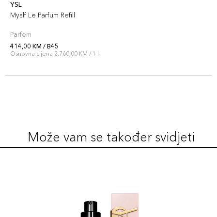
YSL
Myslf Le Parfum Refill
Parfem
414,00 KM / B45
Osnovna cijena 2.760,00 KM / 1 l
Može vam se također svidjeti