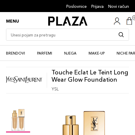
Poslovnice
Prijava
Novi račun
MENU
BRENDOVI
PARFEMI
NJEGA
MAKE-UP
NICHE PA
Touche Eclat Le Teint Long
Wear Glow Foundation
YSL