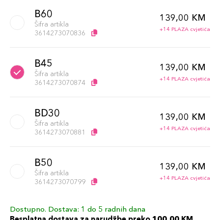
B60
139,00 KM
Šifra artikla
+14 PLAZA cvjetića
3614273070836
B45
139,00 KM
Šifra artikla
+14 PLAZA cvjetića
3614273070874
BD30
139,00 KM
Šifra artikla
+14 PLAZA cvjetića
3614273070881
B50
139,00 KM
Šifra artikla
+14 PLAZA cvjetića
3614273070799
Dostupno. Dostava: 1 do 5 radnih dana
BD50
139,00 KM
Besplatna dostava za narudžbe preko 100,00 KM