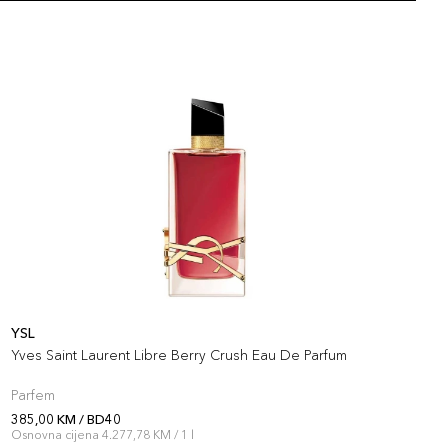
YSL
Y
Yves Saint Laurent Libre Berry Crush Eau De Parfum
L
Parfem
P
385,00 KM / BD40
3
Osnovna cijena 4.277,78 KM / 1 l
O