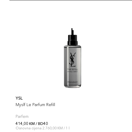
YSL
Myslf Le Parfum Refill
Parfem
414,00 KM / BD40
Osnovna cijena 2.760,00 KM / 1 l