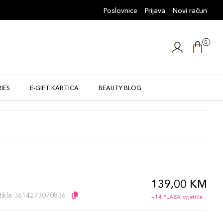
Poslovnice
Prijava
Novi račun
0
IES
E-GIFT KARTICA
BEAUTY BLOG
139,00 KM
artikla 3614273070836
+14 PLAZA cvjetića