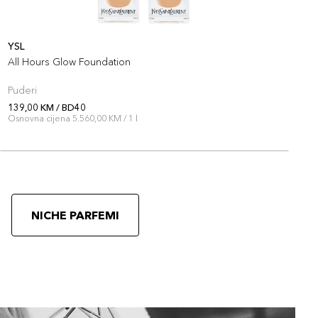
YSL
Y
All Hours Glow Foundation
A
Puderi
P
139,00 KM / BD40
1
Osnovna cijena 5.560,00 KM / 1 l
O
NICHE PARFEMI