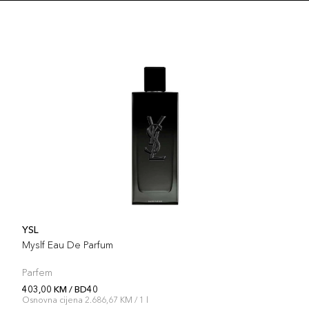
YSL
Myslf Eau De Parfum
Parfem
403,00 KM / BD40
Osnovna cijena 2.686,67 KM / 1 l