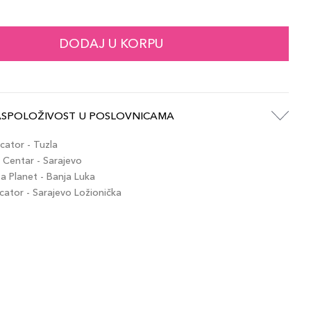
139,00 KM
5
artikla 3614273070720
+14 PLAZA cvjetića
DODAJ U KORPU
139,00 KM
artikla 3614273070744
+14 PLAZA cvjetića
ASPOLOŽIVOST U POSLOVNICAMA
139,00 KM
0
artikla 3614273070775
+14 PLAZA cvjetića
ator - Tuzla
Centar - Sarajevo
 Planet - Banja Luka
139,00 KM
0
tor - Sarajevo Ložionička
artikla 3614273070751
+14 PLAZA cvjetića