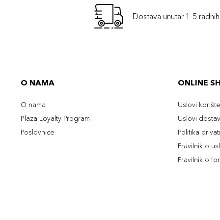
Dostava unutar 1-5 radni
O NAMA
ONLINE S
O nama
Uslovi korišt
Plaza Loyalty Program
Uslovi dosta
Poslovnice
Politika priva
Pravilnik o u
Pravilnik o fo