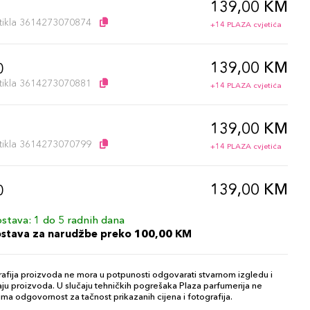
139,00 KM
artikla 3614273070874
+14 PLAZA cvjetića
139,00 KM
0
artikla 3614273070881
+14 PLAZA cvjetića
139,00 KM
artikla 3614273070799
+14 PLAZA cvjetića
139,00 KM
0
artikla 3614273070676
+14 PLAZA cvjetića
stava: 1 do 5 radnih dana
ostava za narudžbe preko 100,00 KM
139,00 KM
artikla 3614273070768
+14 PLAZA cvjetića
afija proizvoda ne mora u potpunosti odgovarati stvarnom izgledu i
ju proizvoda. U slučaju tehničkih pogrešaka Plaza parfumerija ne
ma odgovornost za tačnost prikazanih cijena i fotografija.