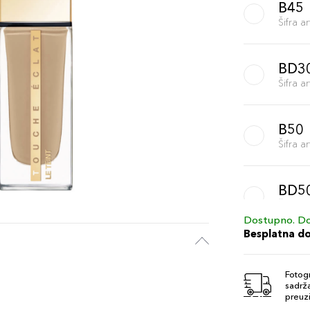
B45
Šifra 
BD3
Šifra 
B50
Šifra 
BD5
Šifra 
Dostupno. Do
Besplatna d
B40
Šifra 
Fotogr
sadrža
preuzi