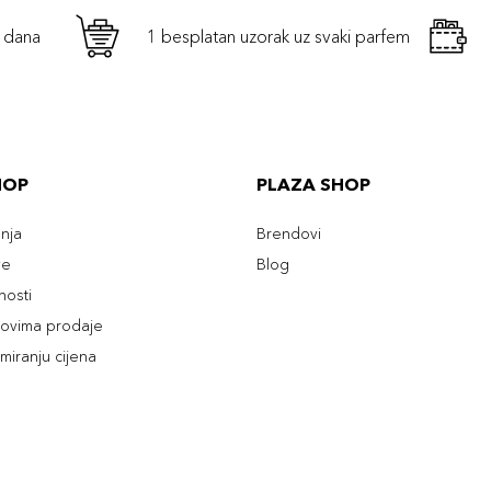
h dana
1 besplatan uzorak uz svaki parfem
HOP
PLAZA SHOP
enja
Brendovi
ve
Blog
tnosti
slovima prodaje
rmiranju cijena