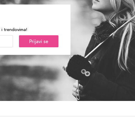
a i trendovima!
Prijavi se