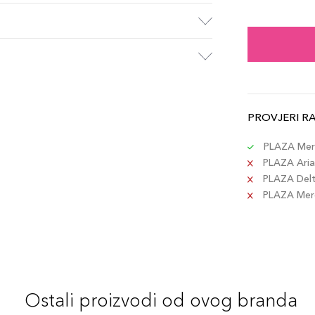
BD2
Šifra 
B30
Šifra 
PROVJERI R
BD4
Šifra 
PLAZA Merc
PLAZA Aria 
PLAZA Delta
BR3
PLAZA Merca
Šifra 
Ostali proizvodi od ovog branda