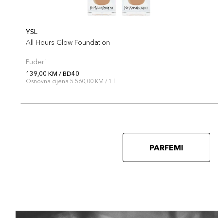
YSL
All Hours Glow Foundation
Puderi
139,00 KM / BD40
Osnovna cijena 5.560,00 KM / 1 l
PARFEMI