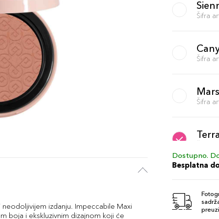
Sien
Šifra 
Can
Šifra 
Mars
Šifra 
Terr
Šifra 
Dostupno. Do
Besplatna d
Conf
Šifra 
Fotogr
sadrža
i neodoljivijem izdanju. Impeccabile Maxi
preuzi
 boja i ekskluzivnim dizajnom koji će