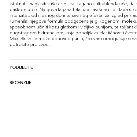
istaknuti i naglasiti vaše crte lica. Lagano i ultrablendajuće, daje 
daškom boje. Njegova lagana tekstura savršeno se stapa s k
intenzitet: od nježnog do intenzivnijeg efekta, za izgled prikl
rumenila: njegova formula obogaćena je glikogenom, moleku
sposobnom učiniti kožu glatkom i vidljivo punijom, te talijan
dugotrajnom hidratacijom, koja poboljšava elastičnost i čvrs
Maxi Blush se može ponovno puniti, što vam omogućuje sma
potrošite proizvod.
PODIJELITE
RECENZIJE