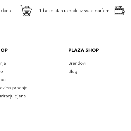
h dana
1 besplatan uzorak uz svaki parfem
HOP
PLAZA SHOP
enja
Brendovi
ve
Blog
tnosti
slovima prodaje
rmiranju cijena