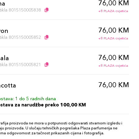
76,00 KM
na
artikla 8015150005838
+8 PLAZA cvjetića
76,00 KM
yon
artikla 8015150005852
+8 PLAZA cvjetića
76,00 KM
ala
artikla 8015150005821
+8 PLAZA cvjetića
76,00 KM
acotta
artikla 8015150005876
+8 PLAZA cvjetića
stava: 1 do 5 radnih dana
ostava za narudžbe preko 100,00 KM
76,00 KM
etto
artikla 8015150005869
+8 PLAZA cvjetića
afija proizvoda ne mora u potpunosti odgovarati stvarnom izgledu i
ju proizvoda. U slučaju tehničkih pogrešaka Plaza parfumerija ne
ma odgovornost za tačnost prikazanih cijena i fotografija.