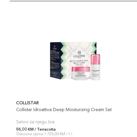
COLLISTAR
Collistar Idroattiva Deep Moisturizing Cream Set
Setovi za njegu lica
86,00 KM / Terracotta
Osnovna cijena 1.720,00 KM / 1 l