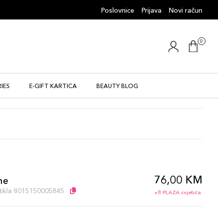
Poslovnice
Prijava
Novi račun
0
IES
E-GIFT KARTICA
BEAUTY BLOG
76,00 KM
ne
artikla 8015150005845
+8 PLAZA cvjetića