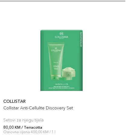
COLLISTAR
C
Collistar Anti-Cellulite Discovery Set
C
Setovi za njegu tijela
S
80,00 KM / Terracotta
8
Osnovna cijena 400,00 KM / 1 l
O