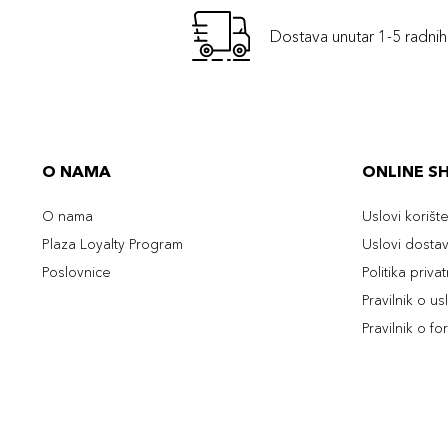
Dostava unutar 1-5 radni
O NAMA
ONLINE S
O nama
Uslovi korišt
Plaza Loyalty Program
Uslovi dosta
Poslovnice
Politika priva
Pravilnik o u
Pravilnik o fo