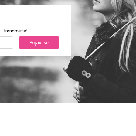
a i trendovima!
Prijavi se