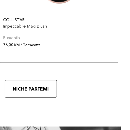
COLLISTAR
E
Impeccabile Maxi Blush
E
Rumenila
R
76,00 KM / Terracotta
7
NICHE PARFEMI