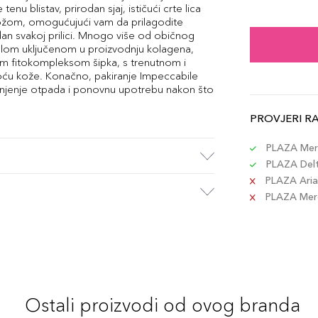
tenu blistav, prirodan sjaj, ističući crte lica
ožom, omogućujući vam da prilagodite
adan svakoj prilici. Mnogo više od običnog
lom uključenom u proizvodnju kolagena,
skim fitokompleksom šipka, s trenutnom i
toću kože. Konačno, pakiranje Impeccabile
njenje otpada i ponovnu upotrebu nakon što
PROVJERI R
PLAZA Merc
PLAZA Delta
PLAZA Aria 
PLAZA Merca
Ostali proizvodi od ovog branda