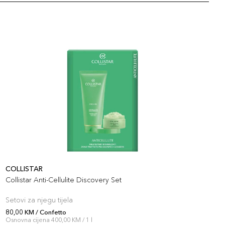
COLLISTAR
C
Collistar Anti-Cellulite Discovery Set
C
Setovi za njegu tijela
S
80,00 KM / Confetto
8
Osnovna cijena 400,00 KM / 1 l
O