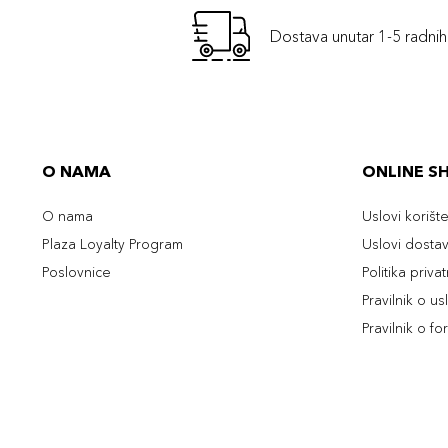
Dostava unutar 1-5 radni
O NAMA
ONLINE S
O nama
Uslovi korišt
Plaza Loyalty Program
Uslovi dosta
Poslovnice
Politika priva
Pravilnik o u
Pravilnik o fo