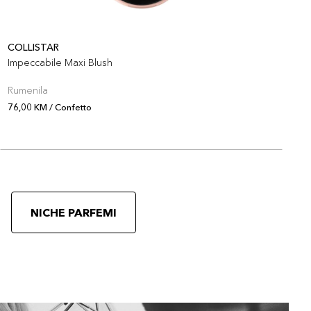
COLLISTAR
E
Impeccabile Maxi Blush
E
Rumenila
R
76,00 KM / Confetto
7
NICHE PARFEMI