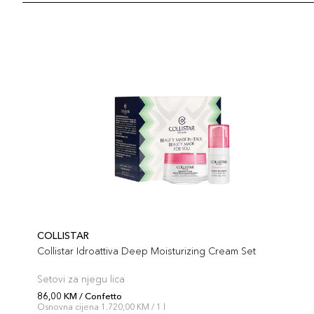
COLLISTAR
Collistar Idroattiva Deep Moisturizing Cream Set
Setovi za njegu lica
86,00 KM / Confetto
Osnovna cijena 1.720,00 KM / 1 l