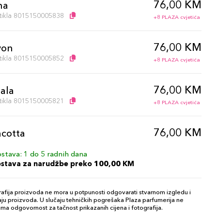
76,00 KM
na
artikla 8015150005838
+8 PLAZA cvjetića
76,00 KM
yon
artikla 8015150005852
+8 PLAZA cvjetića
76,00 KM
ala
artikla 8015150005821
+8 PLAZA cvjetića
76,00 KM
acotta
artikla 8015150005876
+8 PLAZA cvjetića
stava: 1 do 5 radnih dana
ostava za narudžbe preko 100,00 KM
76,00 KM
etto
artikla 8015150005869
+8 PLAZA cvjetića
afija proizvoda ne mora u potpunosti odgovarati stvarnom izgledu i
ju proizvoda. U slučaju tehničkih pogrešaka Plaza parfumerija ne
ma odgovornost za tačnost prikazanih cijena i fotografija.