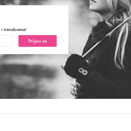
a i trendovima!
Prijavi se