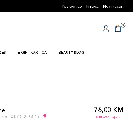
Poslovnice
Prijava
Novi račun
0
IES
E-GIFT KARTICA
BEAUTY BLOG
76,00 KM
ne
artikla 8015150005845
+8 PLAZA cvjetića