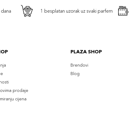
h dana
1 besplatan uzorak uz svaki parfem
HOP
PLAZA SHOP
enja
Brendovi
ve
Blog
tnosti
slovima prodaje
rmiranju cijena