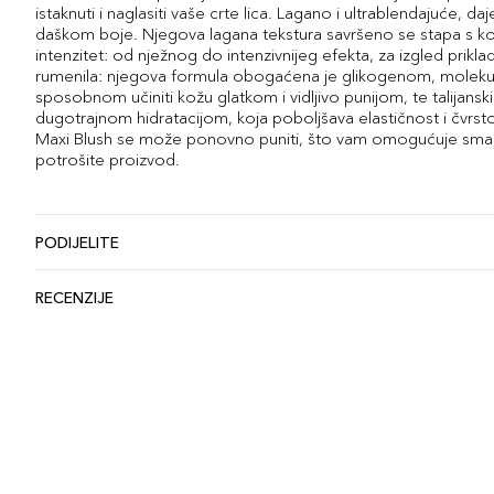
istaknuti i naglasiti vaše crte lica. Lagano i ultrablendajuće, daje 
daškom boje. Njegova lagana tekstura savršeno se stapa s k
intenzitet: od nježnog do intenzivnijeg efekta, za izgled prikl
rumenila: njegova formula obogaćena je glikogenom, moleku
sposobnom učiniti kožu glatkom i vidljivo punijom, te talijan
dugotrajnom hidratacijom, koja poboljšava elastičnost i čvrs
Maxi Blush se može ponovno puniti, što vam omogućuje sma
potrošite proizvod.
PODIJELITE
RECENZIJE