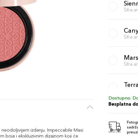
Sien
Šifra 
Can
Šifra 
Mars
Šifra 
Terr
Šifra 
Dostupno. Do
Besplatna d
Conf
Šifra 
Fotogr
sadrža
i neodoljivijem izdanju. Impeccabile Maxi
preuzi
 boja i ekskluzivnim dizajnom koji će