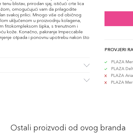
tenu blistav, prirodan sjaj, ističući crte lica
ožom, omogućujući vam da prilagodite
adan svakoj prilici. Mnogo više od običnog
lom uključenom u proizvodnju kolagena,
skim fitokompleksom šipka, s trenutnom i
toću kože. Konačno, pakiranje Impeccabile
njenje otpada i ponovnu upotrebu nakon što
PROVJERI R
PLAZA Merc
PLAZA Delta
PLAZA Aria 
PLAZA Merca
Ostali proizvodi od ovog branda