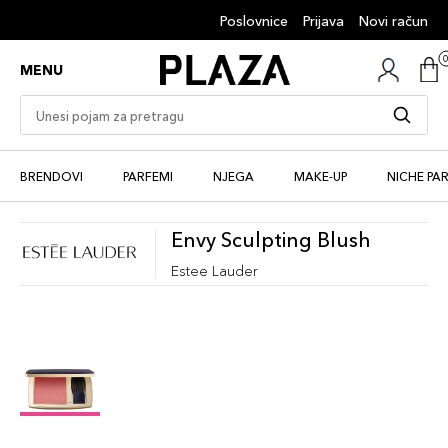
Poslovnice
Prijava
Novi račun
MENU
BRENDOVI
PARFEMI
NJEGA
MAKE-UP
NICHE PA
Envy Sculpting Blush
Estee Lauder