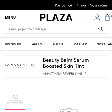
Poslovnice
Prijava
Novi račun
MENU
BRENDOVI
PARFEMI
NJEGA
MAKE-UP
NICHE PA
Beauty Balm Serum
Boosted Skin Tint
ANASTASIA BEVERLY HILLS