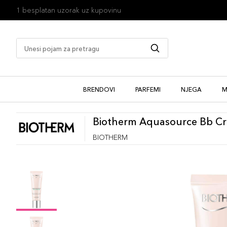
1 besplatan uzorak uz kupovinu
BRENDOVI
PARFEMI
NJEGA
M
Biotherm Aquasource Bb C
BIOTHERM