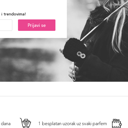
a i trendovima!
Prijavi se
h dana
1 besplatan uzorak uz svaki parfem