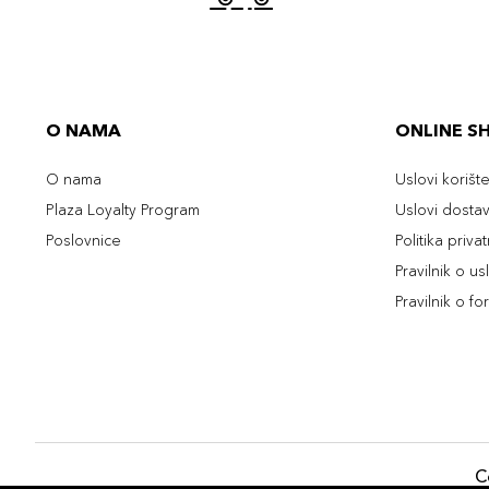
O NAMA
ONLINE S
O nama
Uslovi korišt
Plaza Loyalty Program
Uslovi dosta
Poslovnice
Politika priva
Pravilnik o u
Pravilnik o fo
C