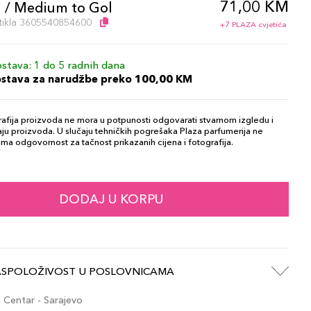
71,00 KM
 / Medium to Gol
artikla 3605540854600
+7 PLAZA cvjetića
stava: 1 do 5 radnih dana
ostava za narudžbe preko 100,00 KM
afija proizvoda ne mora u potpunosti odgovarati stvarnom izgledu i
ju proizvoda. U slučaju tehničkih pogrešaka Plaza parfumerija ne
ma odgovornost za tačnost prikazanih cijena i fotografija.
DODAJ U KORPU
ASPOLOŽIVOST U POSLOVNICAMA
Centar - Sarajevo