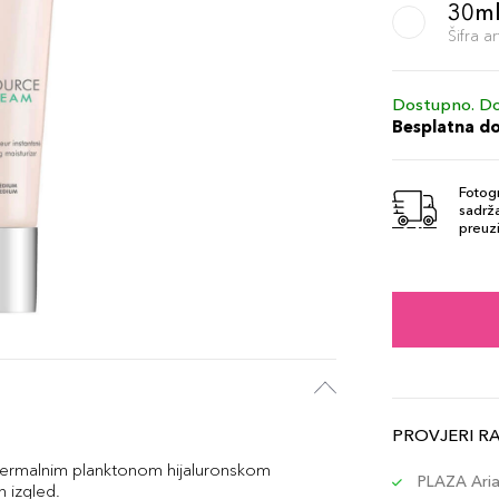
30ml
Šifra 
Dostupno. Do
Besplatna d
Fotogr
sadrža
preuzi
PROVJERI R
termalnim planktonom hijaluronskom
PLAZA Aria 
n izgled.