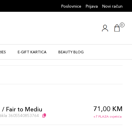
Poslovnice
Prijava
Novi račun
0
IES
E-GIFT KARTICA
BEAUTY BLOG
71,00 KM
 / Fair to Mediu
artikla 3605540853764
+7 PLAZA cvjetića