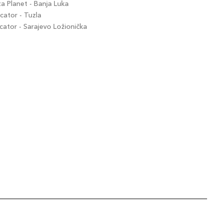
 Planet - Banja Luka
ator - Tuzla
tor - Sarajevo Ložionička