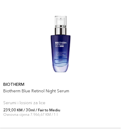
BIOTHERM
B
Biotherm Blue Retinol Night Serum
B
Serumi i losioni za lice
S
239,00 KM / 30ml / Fair to Mediu
2
Osnovna cijena 7.966,67 KM / 1 l