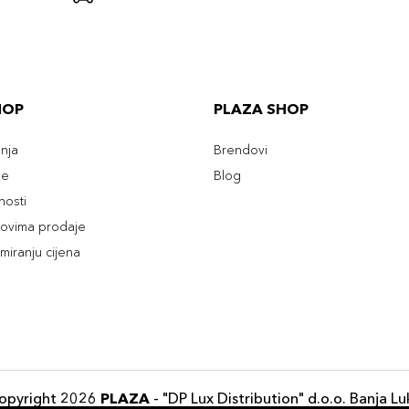
HOP
PLAZA SHOP
enja
Brendovi
ve
Blog
tnosti
slovima prodaje
rmiranju cijena
opyright 2026
PLAZA
- "DP Lux Distribution" d.o.o. Banja Lu