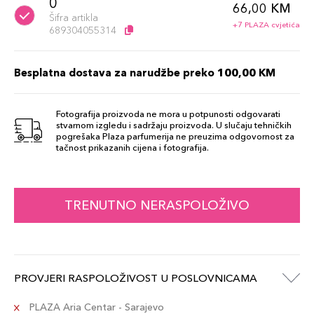
0
66,00 KM
Šifra artikla
+7 PLAZA cvjetića
689304055314
Besplatna dostava za narudžbe preko 100,00 KM
Fotografija proizvoda ne mora u potpunosti odgovarati
stvarnom izgledu i sadržaju proizvoda. U slučaju tehničkih
pogrešaka Plaza parfumerija ne preuzima odgovornost za
tačnost prikazanih cijena i fotografija.
TRENUTNO NERASPOLOŽIVO
PROVJERI RASPOLOŽIVOST U POSLOVNICAMA
PLAZA Aria Centar - Sarajevo