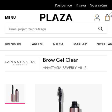
Poslovnice
Prijava
Novi račun
MENU
BRENDOVI
PARFEMI
NJEGA
MAKE-UP
NICHE PA
Brow Gel Clear
ANASTASIA BEVERLY HILLS