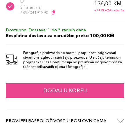
0
136,00 KM
Šifra artikla
+14 PLAZA cvjetića
689304191890
Dostupno. Dostava: 1 do 5 radnih dana
Besplatna dostava za narudžbe preko 100,00 KM
Fotografija proizvoda ne mora u potpunosti odgovarati
stvarnom izgledu i sadržaju proizvoda. U slučaju tehničkih
pogrešaka Plaza parfumerija ne preuzima odgovornost za
tačnost prikazanih cijena i fotografija.
DODAJ U KORPU
PROVJERI RASPOLOŽIVOST U POSLOVNICAMA