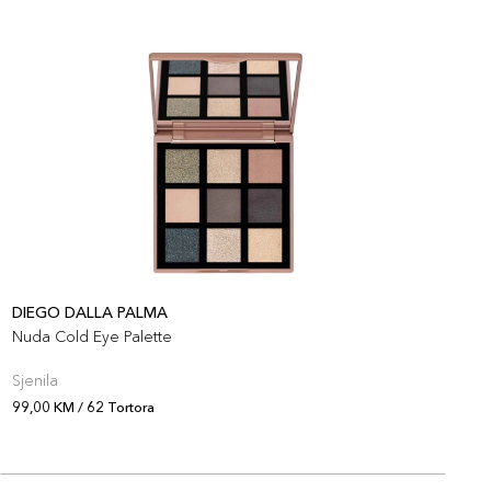
DIEGO DALLA PALMA
D
Nuda Cold Eye Palette
G
Sjenila
P
99,00 KM / 62 Tortora
9