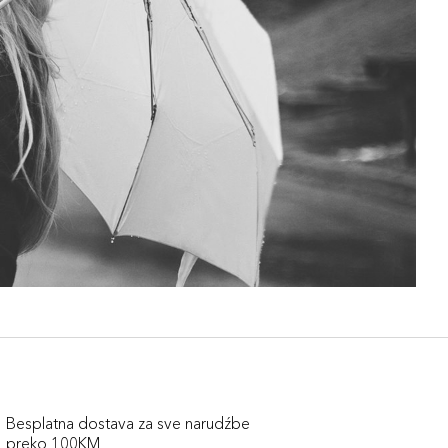
Besplatna dostava za sve narudźbe
preko 100KM