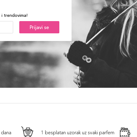
a i trendovima!
Prijavi se
h dana
1 besplatan uzorak uz svaki parfem