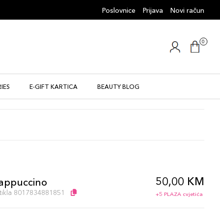
Poslovnice
Prijava
Novi račun
0
IES
E-GIFT KARTICA
BEAUTY BLOG
50,00 KM
appuccino
artikla 8017834881851
+5 PLAZA cvjetića