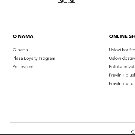
O NAMA
ONLINE S
O nama
Uslovi korišt
Plaza Loyalty Program
Uslovi dosta
Poslovnice
Politika priva
Pravilnik o u
Pravilnik o fo
C