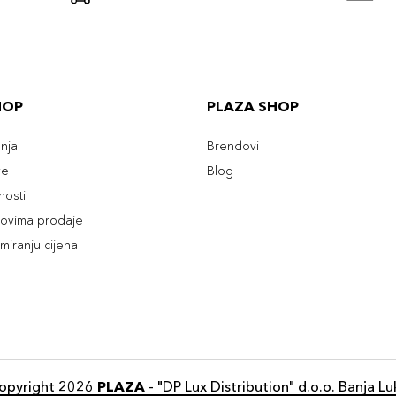
HOP
PLAZA SHOP
enja
Brendovi
ve
Blog
tnosti
slovima prodaje
rmiranju cijena
opyright 2026
PLAZA
- "DP Lux Distribution" d.o.o. Banja Lu