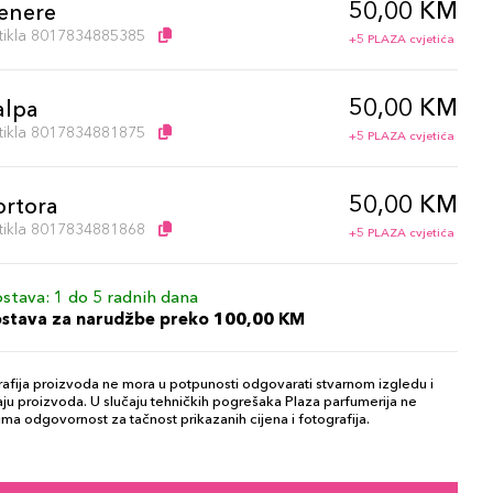
50,00 KM
enere
artikla 8017834885385
+5 PLAZA cvjetića
50,00 KM
alpa
artikla 8017834881875
+5 PLAZA cvjetića
50,00 KM
ortora
artikla 8017834881868
+5 PLAZA cvjetića
stava: 1 do 5 radnih dana
ostava za narudžbe preko 100,00 KM
afija proizvoda ne mora u potpunosti odgovarati stvarnom izgledu i
ju proizvoda. U slučaju tehničkih pogrešaka Plaza parfumerija ne
ma odgovornost za tačnost prikazanih cijena i fotografija.