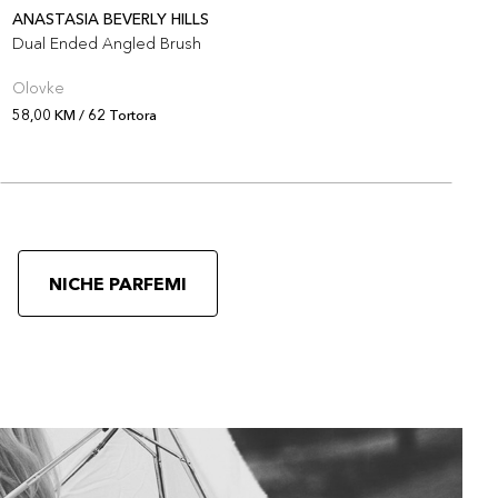
ANASTASIA BEVERLY HILLS
A
Dual Ended Angled Brush
D
Olovke
O
58,00 KM / 62 Tortora
5
NICHE PARFEMI