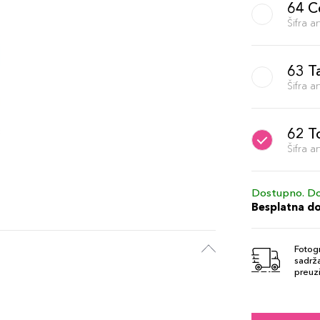
64 C
Šifra 
63 T
Šifra 
62 T
Šifra 
Dostupno. Do
Besplatna d
Fotogr
sadrža
preuzi