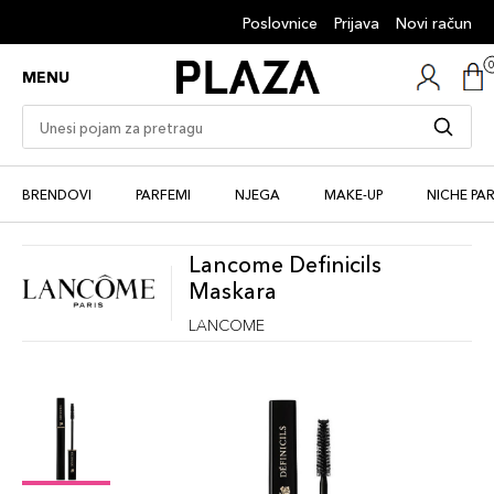
Poslovnice
Prijava
Novi račun
MENU
BRENDOVI
PARFEMI
NJEGA
MAKE-UP
NICHE PA
Lancome Definicils
Maskara
LANCOME