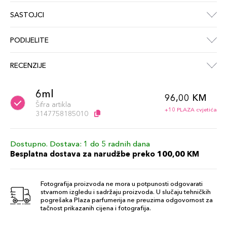
SASTOJCI
PODIJELITE
RECENZIJE
6ml
96,00 KM
Šifra artikla
+10 PLAZA cvjetića
3147758185010
Dostupno. Dostava: 1 do 5 radnih dana
Besplatna dostava za narudžbe preko 100,00 KM
Fotografija proizvoda ne mora u potpunosti odgovarati
stvarnom izgledu i sadržaju proizvoda. U slučaju tehničkih
pogrešaka Plaza parfumerija ne preuzima odgovornost za
tačnost prikazanih cijena i fotografija.