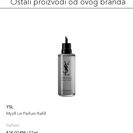
Ostali proizvodi od ovog branda
YSL
Myslf Le Parfum Refill
Parfem
414,00 KM / 01ml