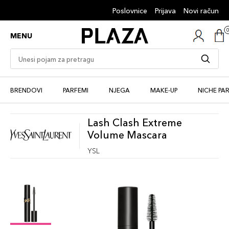
Poslovnice
Prijava
Novi račun
MENU
BRENDOVI
PARFEMI
NJEGA
MAKE-UP
NICHE PA
Lash Clash Extreme
Volume Mascara
YSL