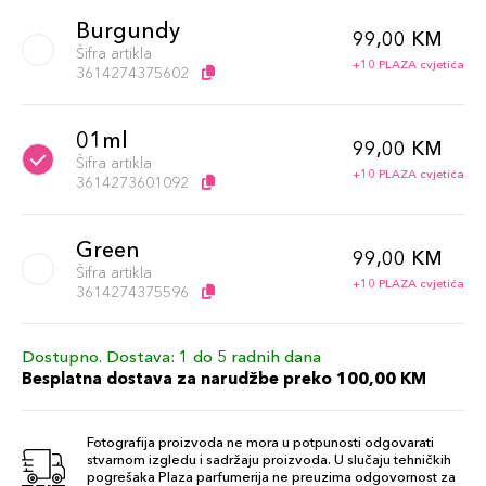
Burgundy
99,00 KM
Šifra artikla
+10 PLAZA cvjetića
3614274375602
01ml
99,00 KM
Šifra artikla
+10 PLAZA cvjetića
3614273601092
Green
99,00 KM
Šifra artikla
+10 PLAZA cvjetića
3614274375596
Dostupno. Dostava: 1 do 5 radnih dana
Besplatna dostava za narudžbe preko 100,00 KM
Fotografija proizvoda ne mora u potpunosti odgovarati
stvarnom izgledu i sadržaju proizvoda. U slučaju tehničkih
pogrešaka Plaza parfumerija ne preuzima odgovornost za