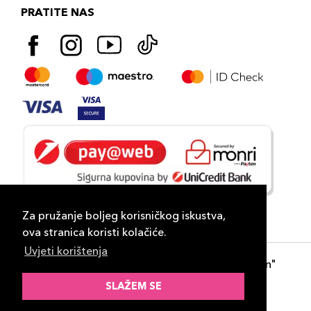
PRATITE NAS
Za pružanje boljeg korisničkog iskustva,
ova stranica koristi kolačiće.
Uvjeti korištenja
Copyright 2026
PLAZA
- "DP Lux Distribution"
d.o.o. Banja Luka
SLAŽEM SE
Razvili
ID-S Consulting d.o.o. Sarajevo