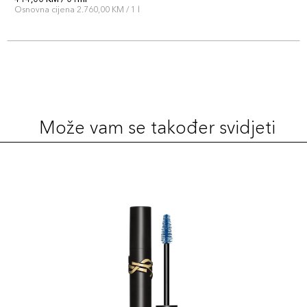
Osnovna cijena 2.760,00 KM / 1 l
Može vam se također svidjeti