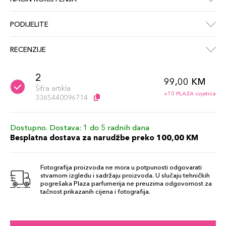
PODIJELITE
RECENZIJE
2
99,00 KM
Šifra artikla
+10 PLAZA cvjetića
3365440096714
Dostupno. Dostava: 1 do 5 radnih dana
Besplatna dostava za narudžbe preko 100,00 KM
Fotografija proizvoda ne mora u potpunosti odgovarati
stvarnom izgledu i sadržaju proizvoda. U slučaju tehničkih
pogrešaka Plaza parfumerija ne preuzima odgovornost za
tačnost prikazanih cijena i fotografija.