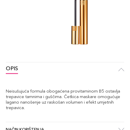
OPIS
Neisušujuća formula obogaćena provitaminom B5 ostavlja
trepavice tamnima i guščima. Četkica maskare omogućuje
lagano nanošenje uz raskošan volumen i efekt umjetnih
trepavica.
NAČIN KORIŠTENJA