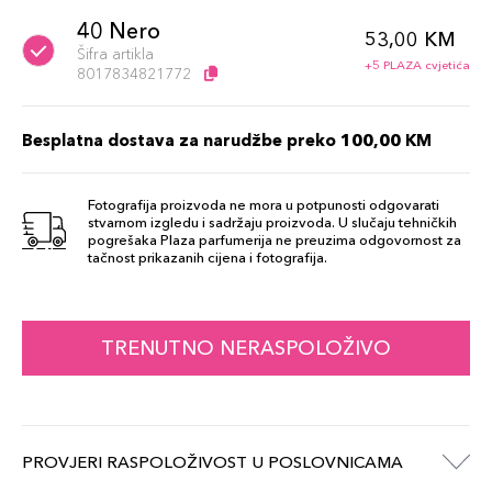
40 Nero
53,00 KM
Šifra artikla
+5 PLAZA cvjetića
8017834821772
Besplatna dostava za narudžbe preko 100,00 KM
Fotografija proizvoda ne mora u potpunosti odgovarati
stvarnom izgledu i sadržaju proizvoda. U slučaju tehničkih
pogrešaka Plaza parfumerija ne preuzima odgovornost za
tačnost prikazanih cijena i fotografija.
TRENUTNO NERASPOLOŽIVO
PROVJERI RASPOLOŽIVOST U POSLOVNICAMA