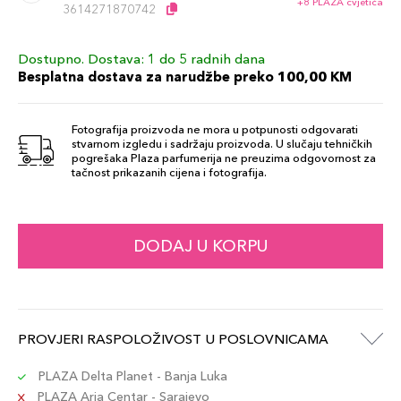
+8 PLAZA cvjetića
3614271870742
Dostupno. Dostava: 1 do 5 radnih dana
1.4gr / 07
81,00 KM
Besplatna dostava za narudžbe preko 100,00 KM
Šifra artikla
+8 PLAZA cvjetića
3605533330500
Fotografija proizvoda ne mora u potpunosti odgovarati
stvarnom izgledu i sadržaju proizvoda. U slučaju tehničkih
1.4gr / 01
pogrešaka Plaza parfumerija ne preuzima odgovornost za
81,00 KM
tačnost prikazanih cijena i fotografija.
Šifra artikla
+8 PLAZA cvjetića
3605533330142
1.4gr / 05
DODAJ U KORPU
81,00 KM
Šifra artikla
+8 PLAZA cvjetića
3605533330388
PROVJERI RASPOLOŽIVOST U POSLOVNICAMA
PLAZA Delta Planet - Banja Luka
PLAZA Aria Centar - Sarajevo