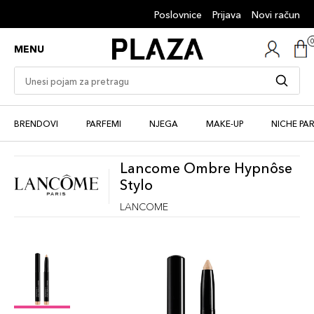
Poslovnice
Prijava
Novi račun
MENU
BRENDOVI
PARFEMI
NJEGA
MAKE-UP
NICHE PA
Lancome Ombre Hypnôse
Stylo
LANCOME