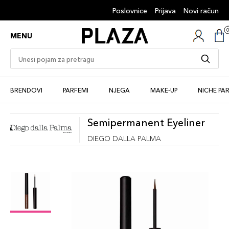
Poslovnice
Prijava
Novi račun
MENU
BRENDOVI
PARFEMI
NJEGA
MAKE-UP
NICHE PA
Semipermanent Eyeliner
DIEGO DALLA PALMA