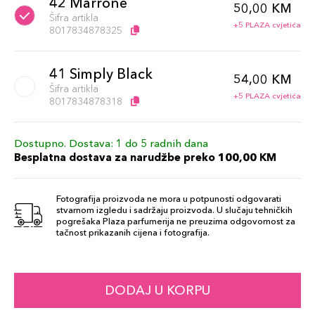
42 Marrone
50,00 KM
Šifra artikla
+5 PLAZA cvjetića
8017834878325
41 Simply Black
54,00 KM
Šifra artikla
+5 PLAZA cvjetića
8017834878318
Dostupno. Dostava: 1 do 5 radnih dana
Besplatna dostava za narudžbe preko 100,00 KM
Fotografija proizvoda ne mora u potpunosti odgovarati
stvarnom izgledu i sadržaju proizvoda. U slučaju tehničkih
pogrešaka Plaza parfumerija ne preuzima odgovornost za
tačnost prikazanih cijena i fotografija.
DODAJ U KORPU