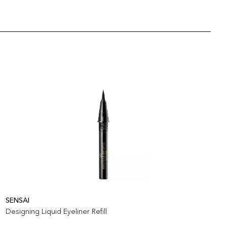
SENSAI
L
Designing Liquid Eyeliner Refill
L