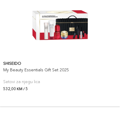
SHISEIDO
S
My Beauty Essentials Gift Set 2025
S
Setovi za njegu lica
S
532,00 KM / 5
2
O