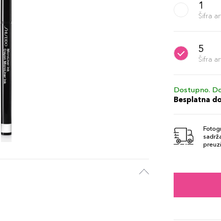
1
Šifra 
5
Šifra 
Dostupno. Do
Besplatna d
Fotogr
sadrža
preuzi