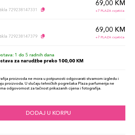
69,00 KM
artikla 729238147331
+7 PLAZA cvjetića
69,00 KM
artikla 729238147379
+7 PLAZA cvjetića
stava: 1 do 5 radnih dana
ostava za narudžbe preko 100,00 KM
afija proizvoda ne mora u potpunosti odgovarati stvarnom izgledu i
ju proizvoda. U slučaju tehničkih pogrešaka Plaza parfumerija ne
ma odgovornost za tačnost prikazanih cijena i fotografija.
DODAJ U KORPU