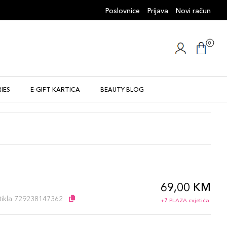
Poslovnice
Prijava
Novi račun
0
IES
E-GIFT KARTICA
BEAUTY BLOG
69,00 KM
artikla 729238147362
+7 PLAZA cvjetića