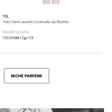
YSL
Y
Yves Saint Laurent Lovenude Lip Blusher
Y
Balzami za usne
B
103,00 KM / 3gr / 53
1
NICHE PARFEMI