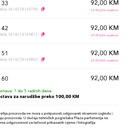
92,00 KM
/ 33
artikla 3614274169799
+9 PLAZA cvjetića
92,00 KM
/ 42
artikla 3614274169812
+9 PLAZA cvjetića
92,00 KM
/ 51
artikla 3614274169850
+9 PLAZA cvjetića
92,00 KM
/ 60
artikla 3614274169881
+9 PLAZA cvjetića
stava: 1 do 5 radnih dana
ostava za narudžbe preko 100,00 KM
92,00 KM
/ 66
artikla 3614274169904
+9 PLAZA cvjetića
afija proizvoda ne mora u potpunosti odgovarati stvarnom izgledu i
ju proizvoda. U slučaju tehničkih pogrešaka Plaza parfumerija ne
ma odgovornost za tačnost prikazanih cijena i fotografija.