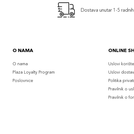
Dostava unutar 1-5 radni
O NAMA
ONLINE S
O nama
Uslovi korišt
Plaza Loyalty Program
Uslovi dosta
Poslovnice
Politika priva
Pravilnik o u
Pravilnik o fo