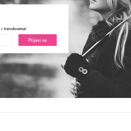
a i trendovima!
Prijavi se