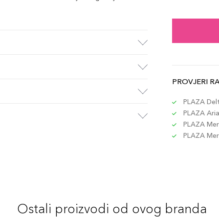
3gr 
Šifra 
3gr 
Šifra 
PROVJERI R
3gr 
Šifra 
PLAZA Delta
PLAZA Aria 
PLAZA Merc
3gr 
PLAZA Merc
Šifra 
3gr 
Šifra 
Ostali proizvodi od ovog branda
3gr 