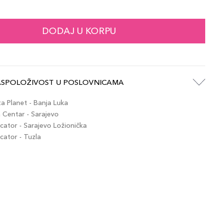
92,00 KM
/ 26
artikla 3614274169751
+9 PLAZA cvjetića
DODAJ U KORPU
92,00 KM
/ 53
artikla 3614274169867
+9 PLAZA cvjetića
ASPOLOŽIVOST U POSLOVNICAMA
92,00 KM
/ 57
artikla 3614274169874
+9 PLAZA cvjetića
 Planet - Banja Luka
Centar - Sarajevo
ator - Sarajevo Ložionička
92,00 KM
/ 64
ator - Tuzla
artikla 3614274169898
+9 PLAZA cvjetića
92,00 KM
/ 28
artikla 3614274169768
+9 PLAZA cvjetića
92,00 KM
/ 10