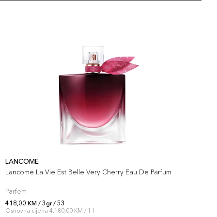
artikla 3614274169737
+9 PLAZA cvjetića
92,00 KM
/ 21
artikla 3614274169744
+9 PLAZA cvjetića
92,00 KM
/ 50
artikla 3614274169843
+9 PLAZA cvjetića
92,00 KM
/ 47
artikla 3614274169836
+9 PLAZA cvjetića
LANCOME
L
Lancome La Vie Est Belle Very Cherry Eau De Parfum
L
Parfem
S
418,00 KM / 3gr / 53
3
Osnovna cijena 4.180,00 KM / 1 l