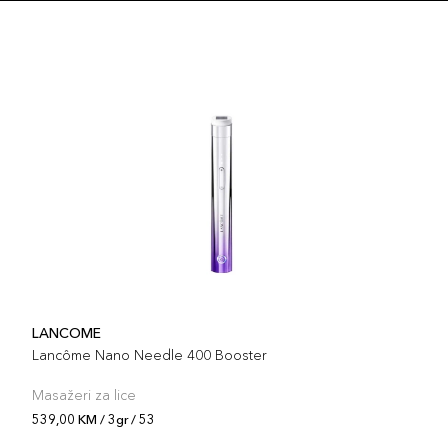
Šifra 
3gr 
Šifra 
3gr 
Šifra 
3gr 
Šifra 
LANCOME
Lancôme Nano Needle 400 Booster
Masažeri za lice
539,00 KM / 3gr / 53