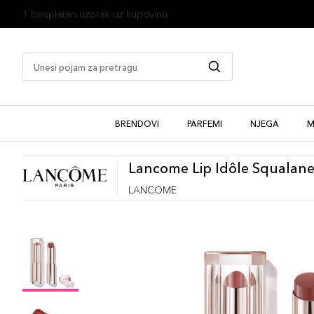
1 besplatan uzorak uz kupovinu
BRENDOVI
PARFEMI
NJEGA
M
Lancome Lip Idôle Squalan
LANCOME