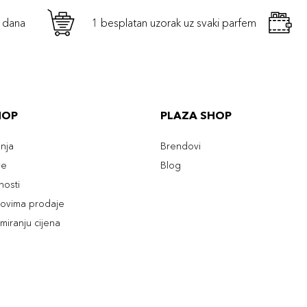
h dana
1 besplatan uzorak uz svaki parfem
HOP
PLAZA SHOP
enja
Brendovi
ve
Blog
tnosti
slovima prodaje
rmiranju cijena