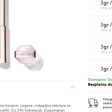
3gr 
Šifra 
3gr 
Šifra 
3gr 
Šifra 
3gr 
Šifra 
Dostupno. Do
Besplatna d
3gr 
Šifra 
Fotogr
sadrža
e barijere. Lagana i neljepljiva tekstura za
preuzi
enefiti: Do 24h hidratacije. Dugotrajnan