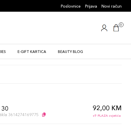
Poslovnice
Prijava
Novi račun
0
IES
E-GIFT KARTICA
BEAUTY BLOG
92,00 KM
/ 30
artikla 3614274169775
+9 PLAZA cvjetića