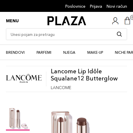
Poslovnice
Prijava
Novi račun
MENU
BRENDOVI
PARFEMI
NJEGA
MAKE-UP
NICHE PA
Lancome Lip Idôle
Squalane12 Butterglow
LANCOME