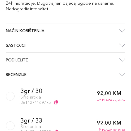
24h hidratacije. Dugotrajnan osjećaj ugode na usnama.
Nadogradiv intenzitet.
NAČIN KORIŠTENJA
SASTOJCI
PODIJELITE
RECENZIJE
3gr / 30
92,00 KM
Šifra artikla
+9 PLAZA cvjetića
3614274169775
3gr / 33
92,00 KM
Šifra artikla
+9 PLAZA cvjetića