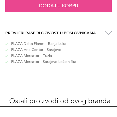
3gr / 26
DODAJ U KORPU
92,00 KM
Šifra artikla
+9 PLAZA cvjetića
3614274169751
3gr / 53
PROVJERI RASPOLOŽIVOST U POSLOVNICAMA
92,00 KM
Šifra artikla
+9 PLAZA cvjetića
3614274169867
PLAZA Delta Planet - Banja Luka
PLAZA Aria Centar - Sarajevo
PLAZA Mercator - Tuzla
3gr / 57
92,00 KM
PLAZA Mercator - Sarajevo Ložionička
Šifra artikla
+9 PLAZA cvjetića
3614274169874
3gr / 64
92,00 KM
Šifra artikla
+9 PLAZA cvjetića
3614274169898
Ostali proizvodi od ovog branda
3gr / 28
92,00 KM
Šifra artikla