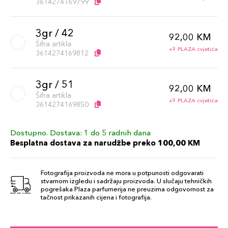
3614274169799
3gr / 42
92,00 KM
Šifra artikla
+9 PLAZA cvjetića
3614274169812
3gr / 51
92,00 KM
Šifra artikla
+9 PLAZA cvjetića
3614274169850
Dostupno. Dostava: 1 do 5 radnih dana
3gr / 60
92,00 KM
Besplatna dostava za narudžbe preko 100,00 KM
Šifra artikla
+9 PLAZA cvjetića
3614274169881
Fotografija proizvoda ne mora u potpunosti odgovarati
stvarnom izgledu i sadržaju proizvoda. U slučaju tehničkih
3gr / 66
pogrešaka Plaza parfumerija ne preuzima odgovornost za
92,00 KM
tačnost prikazanih cijena i fotografija.
Šifra artikla
+9 PLAZA cvjetića
3614274169904