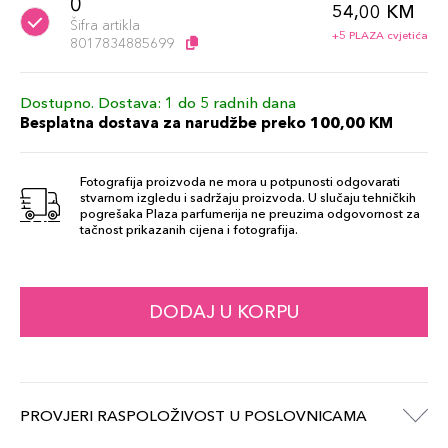
0
54,00 KM
Šifra artikla
+5 PLAZA cvjetića
8017834885699
Dostupno. Dostava: 1 do 5 radnih dana
Besplatna dostava za narudžbe preko 100,00 KM
Fotografija proizvoda ne mora u potpunosti odgovarati
stvarnom izgledu i sadržaju proizvoda. U slučaju tehničkih
pogrešaka Plaza parfumerija ne preuzima odgovornost za
tačnost prikazanih cijena i fotografija.
DODAJ U KORPU
PROVJERI RASPOLOŽIVOST U POSLOVNICAMA