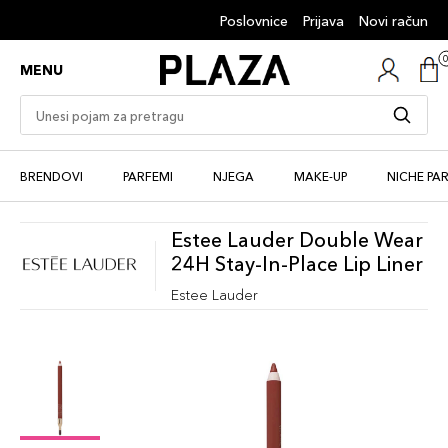
Poslovnice
Prijava
Novi račun
MENU
BRENDOVI
PARFEMI
NJEGA
MAKE-UP
NICHE PA
Estee Lauder Double Wear
24H Stay-In-Place Lip Liner
Estee Lauder