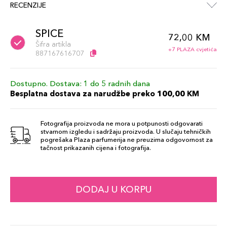
RECENZIJE
SPICE
72,00 KM
Šifra artikla
+7 PLAZA cvjetića
887167616707
Dostupno. Dostava: 1 do 5 radnih dana
Besplatna dostava za narudžbe preko 100,00 KM
Fotografija proizvoda ne mora u potpunosti odgovarati
stvarnom izgledu i sadržaju proizvoda. U slučaju tehničkih
pogrešaka Plaza parfumerija ne preuzima odgovornost za
tačnost prikazanih cijena i fotografija.
DODAJ U KORPU