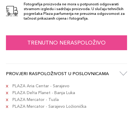
Fotografija proizvoda ne mora u potpunosti odgovarati
stvarnom izgledu i sadržaju proizvoda. U slučaju tehničkih
pogrešaka Plaza parfumerija ne preuzima odgovornost za
111
tačnost prikazanih cijena i fotografija.
48,00 KM
Šifra artikla
+5 PLAZA cvjetića
8015150118149
TRENUTNO NERASPOLOŽIVO
8
48,00 KM
Šifra artikla
+5 PLAZA cvjetića
8015150118033
PROVJERI RASPOLOŽIVOST U POSLOVNICAMA
1
48,00 KM
Šifra artikla
PLAZA Aria Centar - Sarajevo
+5 PLAZA cvjetića
8015150118071
PLAZA Delta Planet - Banja Luka
PLAZA Mercator - Tuzla
PLAZA Mercator - Sarajevo Ložionička