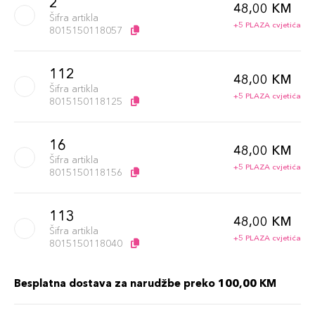
2
48,00 KM
Šifra artikla
+5 PLAZA cvjetića
8015150118057
112
48,00 KM
Šifra artikla
+5 PLAZA cvjetića
8015150118125
16
48,00 KM
Šifra artikla
+5 PLAZA cvjetića
8015150118156
113
48,00 KM
Šifra artikla
+5 PLAZA cvjetića
8015150118040
Besplatna dostava za narudžbe preko 100,00 KM
102
48,00 KM
Šifra artikla
+5 PLAZA cvjetića
8015150118026