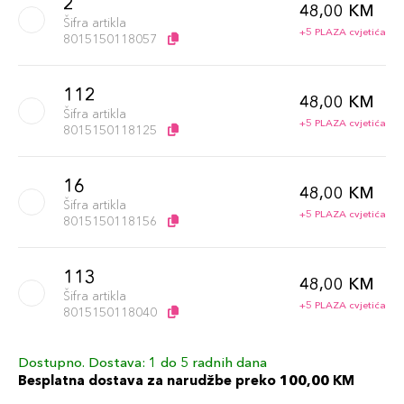
2
48,00 KM
Šifra artikla
+5 PLAZA cvjetića
8015150118057
112
48,00 KM
Šifra artikla
+5 PLAZA cvjetića
8015150118125
16
48,00 KM
Šifra artikla
+5 PLAZA cvjetića
8015150118156
113
48,00 KM
Šifra artikla
+5 PLAZA cvjetića
8015150118040
Dostupno. Dostava: 1 do 5 radnih dana
102
48,00 KM
Besplatna dostava za narudžbe preko 100,00 KM
Šifra artikla
+5 PLAZA cvjetića
8015150118026