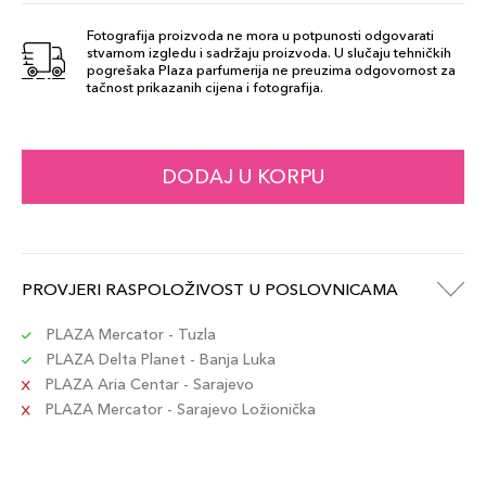
Fotografija proizvoda ne mora u potpunosti odgovarati
stvarnom izgledu i sadržaju proizvoda. U slučaju tehničkih
111
pogrešaka Plaza parfumerija ne preuzima odgovornost za
48,00 KM
tačnost prikazanih cijena i fotografija.
Šifra artikla
+5 PLAZA cvjetića
8015150118149
8
DODAJ U KORPU
48,00 KM
Šifra artikla
+5 PLAZA cvjetića
8015150118033
1
PROVJERI RASPOLOŽIVOST U POSLOVNICAMA
48,00 KM
Šifra artikla
+5 PLAZA cvjetića
8015150118071
PLAZA Mercator - Tuzla
PLAZA Delta Planet - Banja Luka
PLAZA Aria Centar - Sarajevo
PLAZA Mercator - Sarajevo Ložionička