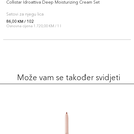
Collistar Idroattiva Deep Moisturizing Cream Set
Setovi za njegu lica
86,00 KM / 102
Osnovna cijena 1.720,00 KM / 1 l
Može vam se također svidjeti