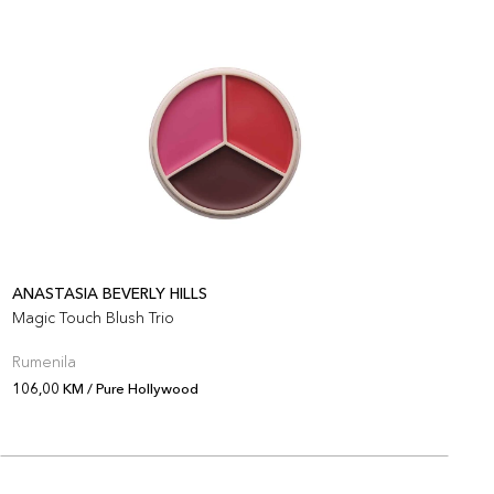
ANASTASIA BEVERLY HILLS
A
Magic Touch Blush Trio
M
Rumenila
R
106,00 KM / Pure Hollywood
1