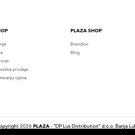
HOP
PLAZA SHOP
enja
Brendovi
ve
Blog
tnosti
slovima prodaje
rmiranju cijena
opyright 2026
PLAZA
- "DP Lux Distribution" d.o.o. Banja Lu
Razvili
ID-S Consulting d.o.o. Sarajevo