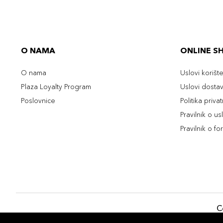
O NAMA
ONLINE S
O nama
Uslovi korišt
Plaza Loyalty Program
Uslovi dosta
Poslovnice
Politika priva
Pravilnik o u
Pravilnik o fo
C