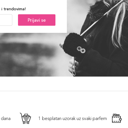
a i trendovima!
Prijavi se
h dana
1 besplatan uzorak uz svaki parfem