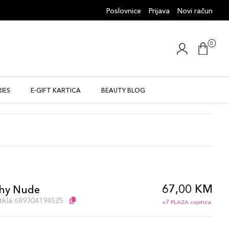
Poslovnice
Prijava
Novi račun
0
IES
E-GIFT KARTICA
BEAUTY BLOG
67,00 KM
hy Nude
artikla 689304194525
+7 PLAZA cvjetića