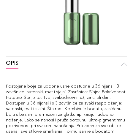
OPIS
Postojane boje za udobne usne dostupne u 36 nijansi i 3
završnice: satenski, mat i sjajni. Završnica: Sjajna Pokrivenost:
Potpuna Šta je to: Tvoj svakodnevni ruž, za cijeli dan.
Dostupan u 36 nijansi i s 3 završnice za svaki raspoloženje:
satenski, mat i sjajni. Šta radi: Kombinuje bogatu, zasićenu
boju s baznim premazom za glatku aplikaciju i udobno
nošenje. Lako se nanosi i pruža potpunu, ultra-pigmentiranu
pokrivenost pri svakom nanošenju. Prikladan za sve oblike
usana i sve stilove šminkanja. Formulisan je s bogatom