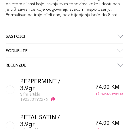
paletom nijansi koje laskaju svim tonovima kože i dostupan
je u 3 završnice koje odgovaraju svakom raspoloženju.
Formulisan da traje cijeli dan, bez blijedjenja boje do 8 sati.
SASTOJCI
PODIJELITE
RECENZIJE
PEPPERMINT /
74,00 KM
3.9gr
Šifra artikla
+7 PLAZA cvjetića
192333192276
PETAL SATIN /
74,00 KM
3.9gr