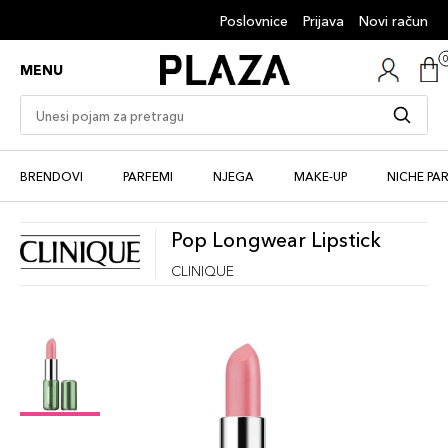
Poslovnice
Prijava
Novi račun
MENU
BRENDOVI
PARFEMI
NJEGA
MAKE-UP
NICHE PA
Pop Longwear Lipstick
CLINIQUE