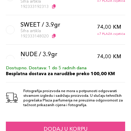
Šifra artikla
+7 PLAZA cvjetića
192333192313
SWEET / 3.9gr
74,00 KM
Šifra artikla
+7 PLAZA cvjetića
192333148020
NUDE / 3.9gr
74,00 KM
Šifra artikla
+7 PLAZA cvjetića
192333147948
Dostupno. Dostava: 1 do 5 radnih dana
Besplatna dostava za narudžbe preko 100,00 KM
PEONY / 3.9gr
74,00 KM
Šifra artikla
Fotografija proizvoda ne mora u potpunosti odgovarati
+7 PLAZA cvjetića
192333192337
stvarnom izgledu i sadržaju proizvoda. U slučaju tehničkih
pogrešaka Plaza parfumerija ne preuzima odgovornost za
tačnost prikazanih cijena i fotografija.
CHERRY 3.9gr
74,00 KM
Šifra artikla
+7 PLAZA cvjetića
192333148013
DODAJ U KORPU