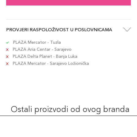
POPPY / 3.9gr
74,00 KM
Šifra artikla
+7 PLAZA cvjetića
192333192269
PROVJERI RASPOLOŽIVOST U POSLOVNICAMA
PLAZA Mercator - Tuzla
FLAME / 3.9gr
74,00 KM
PLAZA Aria Centar - Sarajevo
Šifra artikla
+7 PLAZA cvjetića
192333192207
PLAZA Delta Planet - Banja Luka
PLAZA Mercator - Sarajevo Ložionička
ROSE / 3.9gr
74,00 KM
Šifra artikla
+7 PLAZA cvjetića
192333148235
BEIGE / 3.9gr
74,00 KM
Ostali proizvodi od ovog branda
Šifra artikla
+7 PLAZA cvjetića
192333192214
SUGAR / 3.9gr