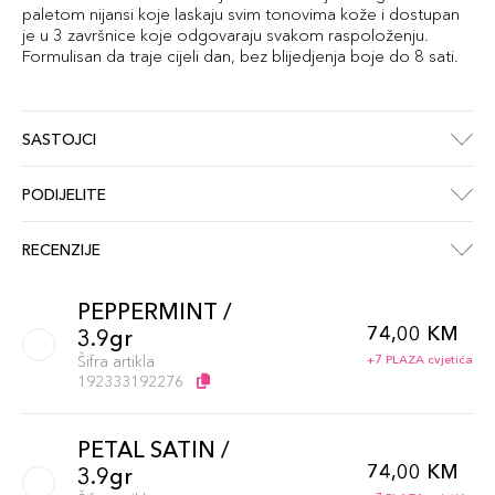
paletom nijansi koje laskaju svim tonovima kože i dostupan
je u 3 završnice koje odgovaraju svakom raspoloženju.
Formulisan da traje cijeli dan, bez blijedjenja boje do 8 sati.
SASTOJCI
PODIJELITE
RECENZIJE
PEPPERMINT /
74,00 KM
3.9gr
Šifra artikla
+7 PLAZA cvjetića
192333192276
PETAL SATIN /
74,00 KM
3.9gr