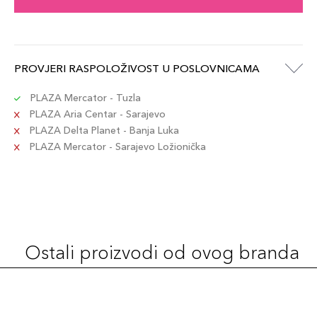
POPPY / 3.9gr
74,00 KM
Šifra artikla
+7 PLAZA cvjetića
192333192269
PROVJERI RASPOLOŽIVOST U POSLOVNICAMA
PLAZA Mercator - Tuzla
FLAME / 3.9gr
74,00 KM
PLAZA Aria Centar - Sarajevo
Šifra artikla
+7 PLAZA cvjetića
192333192207
PLAZA Delta Planet - Banja Luka
PLAZA Mercator - Sarajevo Ložionička
ROSE / 3.9gr
74,00 KM
Šifra artikla
+7 PLAZA cvjetića
192333148235
BEIGE / 3.9gr
74,00 KM
Ostali proizvodi od ovog branda
Šifra artikla
+7 PLAZA cvjetića
192333192214
SUGAR / 3.9gr