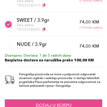
Šifra artikla
+7 PLAZA cvjetića
192333192313
SWEET / 3.9gr
74,00 KM
Šifra artikla
+7 PLAZA cvjetića
192333148020
NUDE / 3.9gr
74,00 KM
Šifra artikla
+7 PLAZA cvjetića
192333147948
Dostupno. Dostava: 1 do 5 radnih dana
Besplatna dostava za narudžbe preko 100,00 KM
PEONY / 3.9gr
74,00 KM
Šifra artikla
Fotografija proizvoda ne mora u potpunosti odgovarati
+7 PLAZA cvjetića
192333192337
stvarnom izgledu i sadržaju proizvoda. U slučaju tehničkih
pogrešaka Plaza parfumerija ne preuzima odgovornost za
tačnost prikazanih cijena i fotografija.
CHERRY 3.9gr
74,00 KM
Šifra artikla
+7 PLAZA cvjetića
192333148013
DODAJ U KORPU