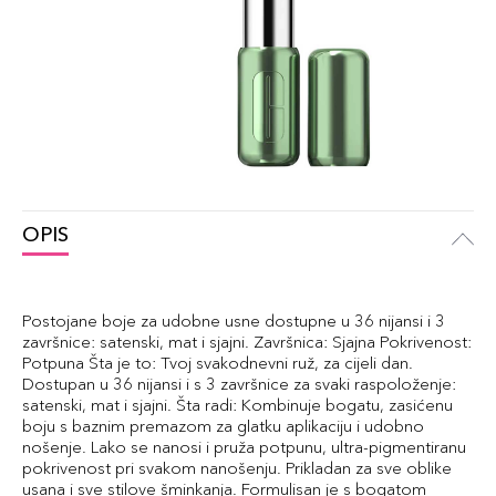
OPIS
Postojane boje za udobne usne dostupne u 36 nijansi i 3
završnice: satenski, mat i sjajni. Završnica: Sjajna Pokrivenost:
Potpuna Šta je to: Tvoj svakodnevni ruž, za cijeli dan.
Dostupan u 36 nijansi i s 3 završnice za svaki raspoloženje:
satenski, mat i sjajni. Šta radi: Kombinuje bogatu, zasićenu
boju s baznim premazom za glatku aplikaciju i udobno
nošenje. Lako se nanosi i pruža potpunu, ultra-pigmentiranu
pokrivenost pri svakom nanošenju. Prikladan za sve oblike
usana i sve stilove šminkanja. Formulisan je s bogatom