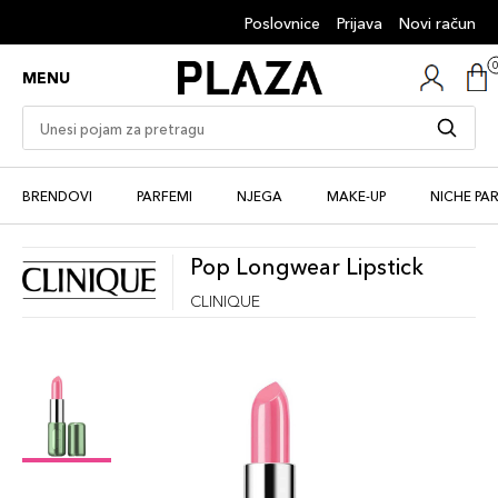
Poslovnice
Prijava
Novi račun
MENU
BRENDOVI
PARFEMI
NJEGA
MAKE-UP
NICHE PA
Pop Longwear Lipstick
CLINIQUE