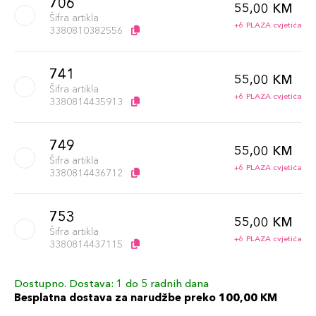
706
55,00 KM
Šifra artikla
+6 PLAZA cvjetića
3380810382556
741
55,00 KM
Šifra artikla
+6 PLAZA cvjetića
3380814435913
749
55,00 KM
Šifra artikla
+6 PLAZA cvjetića
3380814436712
753
55,00 KM
Šifra artikla
+6 PLAZA cvjetića
3380814437115
Dostupno. Dostava: 1 do 5 radnih dana
745
55,00 KM
Besplatna dostava za narudžbe preko 100,00 KM
Šifra artikla
+6 PLAZA cvjetića
3380814436316