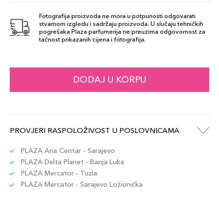
Fotografija proizvoda ne mora u potpunosti odgovarati
stvarnom izgledu i sadržaju proizvoda. U slučaju tehničkih
713
pogrešaka Plaza parfumerija ne preuzima odgovornost za
55,00 KM
tačnost prikazanih cijena i fotografija.
Šifra artikla
+6 PLAZA cvjetića
3380814435111
737
DODAJ U KORPU
55,00 KM
Šifra artikla
+6 PLAZA cvjetića
3380814435616
733
PROVJERI RASPOLOŽIVOST U POSLOVNICAMA
55,00 KM
Šifra artikla
+6 PLAZA cvjetića
3380810382549
PLAZA Aria Centar - Sarajevo
PLAZA Delta Planet - Banja Luka
PLAZA Mercator - Tuzla
753S
55,00 KM
PLAZA Mercator - Sarajevo Ložionička
Šifra artikla
+6 PLAZA cvjetića
3380810382563