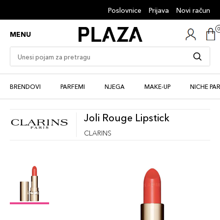
Poslovnice
Prijava
Novi račun
MENU
BRENDOVI
PARFEMI
NJEGA
MAKE-UP
NICHE PA
Joli Rouge Lipstick
CLARINS