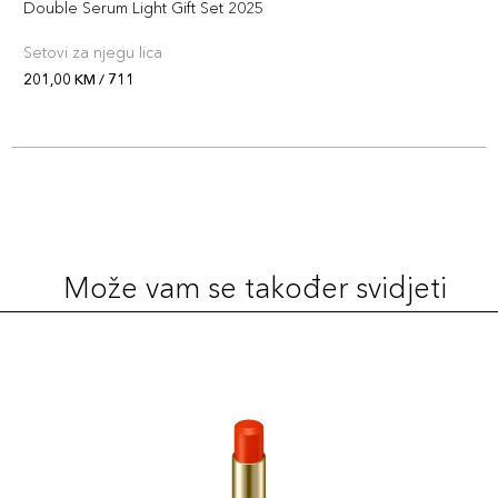
+7 PLAZA cvjetića
Double Serum Light Gift Set 2025
3666057117084
Setovi za njegu lica
705
201,00 KM / 711
69,00 KM
Šifra artikla
+7 PLAZA cvjetića
3666057117091
Može vam se također svidjeti