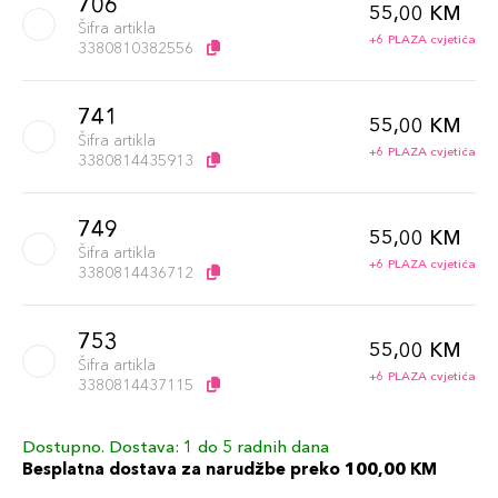
706
55,00 KM
Šifra artikla
+6 PLAZA cvjetića
3380810382556
741
55,00 KM
Šifra artikla
+6 PLAZA cvjetića
3380814435913
749
55,00 KM
Šifra artikla
+6 PLAZA cvjetića
3380814436712
753
55,00 KM
Šifra artikla
+6 PLAZA cvjetića
3380814437115
Dostupno. Dostava: 1 do 5 radnih dana
745
55,00 KM
Besplatna dostava za narudžbe preko 100,00 KM
Šifra artikla
+6 PLAZA cvjetića
3380814436316