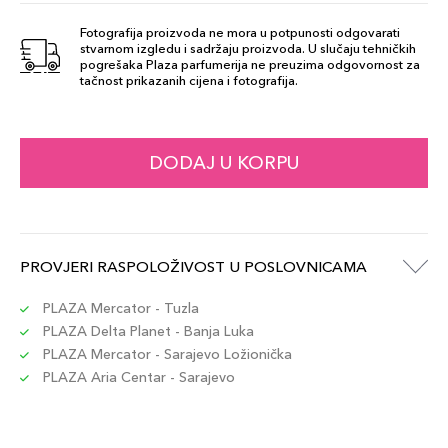
Fotografija proizvoda ne mora u potpunosti odgovarati
stvarnom izgledu i sadržaju proizvoda. U slučaju tehničkih
713
pogrešaka Plaza parfumerija ne preuzima odgovornost za
55,00 KM
tačnost prikazanih cijena i fotografija.
Šifra artikla
+6 PLAZA cvjetića
3380814435111
737
DODAJ U KORPU
55,00 KM
Šifra artikla
+6 PLAZA cvjetića
3380814435616
733
PROVJERI RASPOLOŽIVOST U POSLOVNICAMA
55,00 KM
Šifra artikla
+6 PLAZA cvjetića
3380810382549
PLAZA Mercator - Tuzla
PLAZA Delta Planet - Banja Luka
PLAZA Mercator - Sarajevo Ložionička
753S
55,00 KM
PLAZA Aria Centar - Sarajevo
Šifra artikla
+6 PLAZA cvjetića
3380810382563