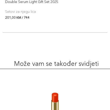
+7 PLAZA cvjetića
Double Serum Light Gift Set 2025
3666057117084
Setovi za njegu lica
705
201,00 KM / 744
69,00 KM
Šifra artikla
+7 PLAZA cvjetića
3666057117091
Može vam se također svidjeti