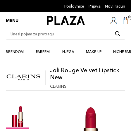
Poslovnice
Prijava
Novi račun
MENU
BRENDOVI
PARFEMI
NJEGA
MAKE-UP
NICHE PA
Joli Rouge Velvet Lipstick
New
CLARINS