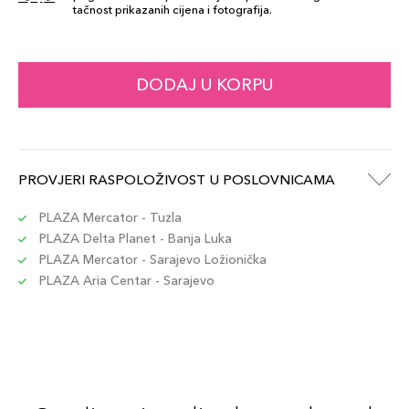
tačnost prikazanih cijena i fotografija.
Šifra artikla
+7 PLAZA cvjetića
3666057298899
794V
DODAJ U KORPU
69,00 KM
Šifra artikla
+7 PLAZA cvjetića
3666057298950
705V
PROVJERI RASPOLOŽIVOST U POSLOVNICAMA
69,00 KM
Šifra artikla
+7 PLAZA cvjetića
3666057298875
PLAZA Mercator - Tuzla
PLAZA Delta Planet - Banja Luka
PLAZA Mercator - Sarajevo Ložionička
PLAZA Aria Centar - Sarajevo