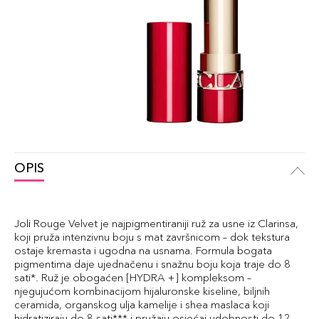
OPIS
Joli Rouge Velvet je najpigmentiraniji ruž za usne iz Clarinsa,
koji pruža intenzivnu boju s mat završnicom – dok tekstura
ostaje kremasta i ugodna na usnama. Formula bogata
pigmentima daje ujednačenu i snažnu boju koja traje do 8
sati*. Ruž je obogaćen [HYDRA +] kompleksom –
njegujućom kombinacijom hijaluronske kiseline, biljnih
ceramida, organskog ulja kamelije i shea maslaca koji
hidratiziraju do 8 sati*** i pružaju osjećaj udobnosti do 12