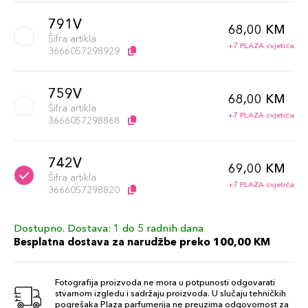
791V
68,00 KM
Šifra artikla
+7 PLAZA cvjetića
3666057298929
759V
68,00 KM
Šifra artikla
+7 PLAZA cvjetića
3666057298868
742V
69,00 KM
Šifra artikla
+7 PLAZA cvjetića
3666057298820
Dostupno. Dostava: 1 do 5 radnih dana
732V
69,00 KM
Besplatna dostava za narudžbe preko 100,00 KM
Šifra artikla
+7 PLAZA cvjetića
3666057298851
Fotografija proizvoda ne mora u potpunosti odgovarati
stvarnom izgledu i sadržaju proizvoda. U slučaju tehničkih
758V
pogrešaka Plaza parfumerija ne preuzima odgovornost za
69,00 KM