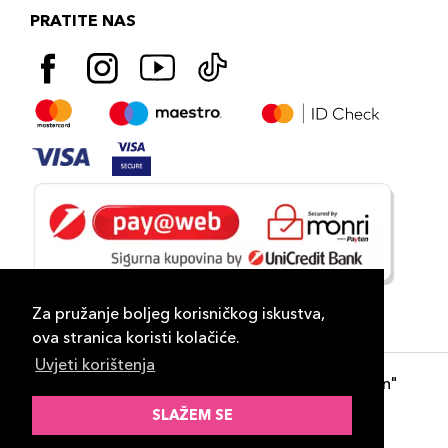
PRATITE NAS
Za pružanje boljeg korisničkog iskustva,
ova stranica koristi kolačiće.
Uvjeti korištenja
Copyright 2026
PLAZA
- "DP Lux Distribution"
d.o.o. Banja Luka
SLAŽEM SE
Razvili
ID-S Consulting d.o.o. Sarajevo