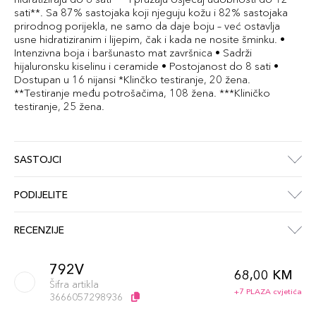
sati**. Sa 87% sastojaka koji njeguju kožu i 82% sastojaka
prirodnog porijekla, ne samo da daje boju – već ostavlja
usne hidratiziranim i lijepim, čak i kada ne nosite šminku. •
Intenzivna boja i baršunasto mat završnica • Sadrži
hijaluronsku kiselinu i ceramide • Postojanost do 8 sati •
Dostupan u 16 nijansi *Klinčko testiranje, 20 žena.
**Testiranje među potrošačima, 108 žena. ***Kliničko
testiranje, 25 žena.
SASTOJCI
PODIJELITE
RECENZIJE
792V
68,00 KM
Šifra artikla
+7 PLAZA cvjetića
3666057298936