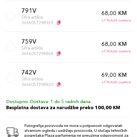
791V
68,00 KM
Šifra artikla
+7 PLAZA cvjetića
3666057298929
759V
68,00 KM
Šifra artikla
+7 PLAZA cvjetića
3666057298868
742V
69,00 KM
Šifra artikla
+7 PLAZA cvjetića
3666057298820
Dostupno. Dostava: 1 do 5 radnih dana
732V
69,00 KM
Besplatna dostava za narudžbe preko 100,00 KM
Šifra artikla
+7 PLAZA cvjetića
3666057298851
Fotografija proizvoda ne mora u potpunosti odgovarati
stvarnom izgledu i sadržaju proizvoda. U slučaju tehničkih
758V
pogrešaka Plaza parfumerija ne preuzima odgovornost za
69,00 KM