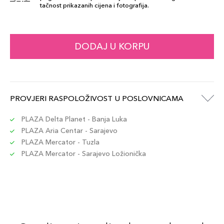
tačnost prikazanih cijena i fotografija.
Šifra artikla
+7 PLAZA cvjetića
3666057298899
794V
DODAJ U KORPU
69,00 KM
Šifra artikla
+7 PLAZA cvjetića
3666057298950
705V
PROVJERI RASPOLOŽIVOST U POSLOVNICAMA
69,00 KM
Šifra artikla
+7 PLAZA cvjetića
3666057298875
PLAZA Delta Planet - Banja Luka
PLAZA Aria Centar - Sarajevo
PLAZA Mercator - Tuzla
PLAZA Mercator - Sarajevo Ložionička