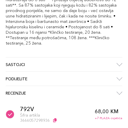
sati**. Sa 87% sastojaka koji njeguju kožu i 82% sastojaka
prirodnog porijekla, ne samo da daje boju – već ostavlja
usne hidratiziranim i lijepim, čak i kada ne nosite šminku. •
Intenzivna boja i baršunasto mat završnica • Sadrži
hijaluronsku kiselinu i ceramide • Postojanost do 8 sati •
Dostupan u 16 nijansi *Klinčko testiranje, 20 žena.
**Testiranje među potrošačima, 108 žena. ***Kliničko
testiranje, 25 žena.
SASTOJCI
PODIJELITE
RECENZIJE
792V
68,00 KM
Šifra artikla
+7 PLAZA cvjetića
3666057298936