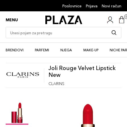
Poslovnice
Prijava
Novi račun
MENU
BRENDOVI
PARFEMI
NJEGA
MAKE-UP
NICHE PA
Joli Rouge Velvet Lipstick
New
CLARINS