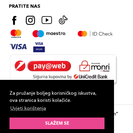
PRATITE NAS
Za pružanje boljeg korisničkog iskustva,
ova stranica koristi kolačiće.
Uvjeti korištenja
Copyright 2026
PLAZA
- "DP Lux Distribution"
d.o.o. Banja Luka
SLAŽEM SE
Razvili
ID-S Consulting d.o.o. Sarajevo