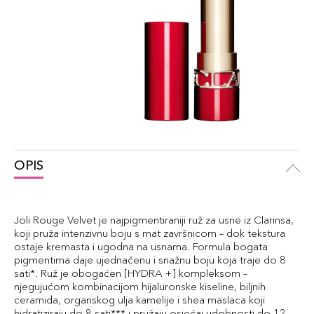
OPIS
Joli Rouge Velvet je najpigmentiraniji ruž za usne iz Clarinsa,
koji pruža intenzivnu boju s mat završnicom – dok tekstura
ostaje kremasta i ugodna na usnama. Formula bogata
pigmentima daje ujednačenu i snažnu boju koja traje do 8
sati*. Ruž je obogaćen [HYDRA +] kompleksom –
njegujućom kombinacijom hijaluronske kiseline, biljnih
ceramida, organskog ulja kamelije i shea maslaca koji
hidratiziraju do 8 sati*** i pružaju osjećaj udobnosti do 12