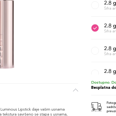
2.8 g
Šifra 
2.8 
Šifra 
2.8 g
Šifra 
2.8 g
Šifra 
Dostupno. Do
Besplatna d
2.8 
Šifra 
Fotogr
sadrža
lo Luminous Lipstick daje vašim usnama
preuzi
juća tekstura savršeno se stapa s usnama,