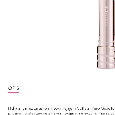
OPIS
Hidratantni ruž za usne s visokim sjajem Collistar Puro Gioiel
proziran, blistav završetak s vinilno-sjajnim efektom. Prijanja