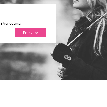
a i trendovima!
Prijavi se