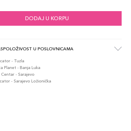
65,00 KM
g / Specchio Ros
artikla 8015150009874
+7 PLAZA cvjetića
DODAJ U KORPU
65,00 KM
g / Specchio Por
artikla 8015150009867
+7 PLAZA cvjetića
ASPOLOŽIVOST U POSLOVNICAMA
65,00 KM
 / Notte Alla S
artikla 8015150009898
+7 PLAZA cvjetića
ator - Tuzla
 Planet - Banja Luka
Centar - Sarajevo
tor - Sarajevo Ložionička