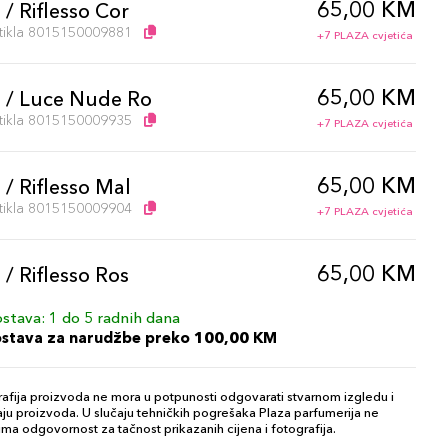
65,00 KM
 / Riflesso Cor
artikla 8015150009881
+7 PLAZA cvjetića
65,00 KM
g / Luce Nude Ro
artikla 8015150009935
+7 PLAZA cvjetića
65,00 KM
 / Riflesso Mal
artikla 8015150009904
+7 PLAZA cvjetića
65,00 KM
 / Riflesso Ros
artikla 8015150009911
+7 PLAZA cvjetića
stava: 1 do 5 radnih dana
ostava za narudžbe preko 100,00 KM
65,00 KM
g / Luce Nude
artikla 8015150009942
+7 PLAZA cvjetića
afija proizvoda ne mora u potpunosti odgovarati stvarnom izgledu i
ju proizvoda. U slučaju tehničkih pogrešaka Plaza parfumerija ne
ma odgovornost za tačnost prikazanih cijena i fotografija.