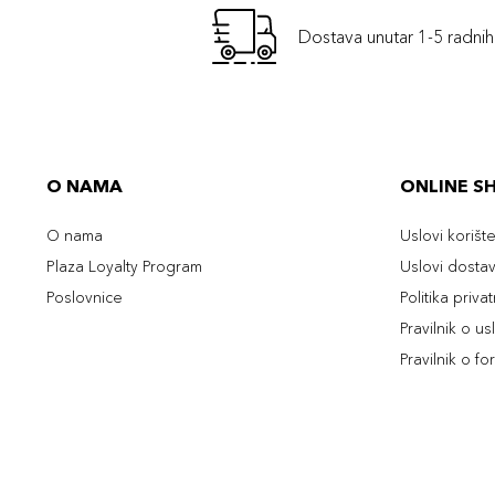
Dostava unutar 1-5 radni
O NAMA
ONLINE S
O nama
Uslovi korišt
Plaza Loyalty Program
Uslovi dosta
Poslovnice
Politika priva
Pravilnik o u
Pravilnik o fo