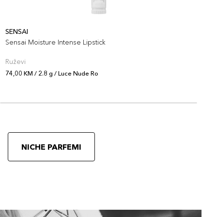
SENSAI
S
Sensai Moisture Intense Lipstick
S
Ruževi
R
74,00 KM / 2.8 g / Luce Nude Ro
7
NICHE PARFEMI