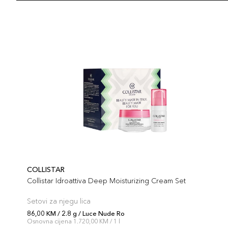
COLLISTAR
Collistar Idroattiva Deep Moisturizing Cream Set
Setovi za njegu lica
86,00 KM / 2.8 g / Luce Nude Ro
Osnovna cijena 1.720,00 KM / 1 l