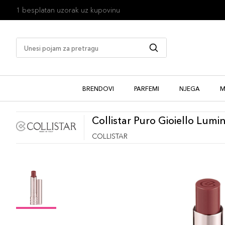
1 besplatan uzorak uz kupovinu
BRENDOVI
PARFEMI
NJEGA
M
Collistar Puro Gioiello Lumi
COLLISTAR