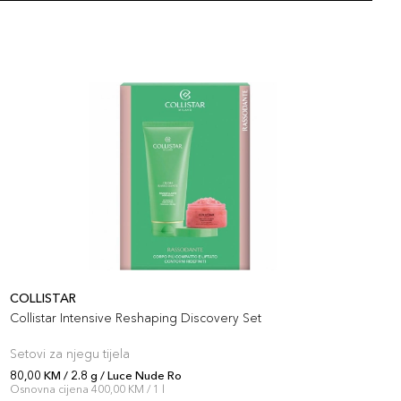
COLLISTAR
C
Collistar Intensive Reshaping Discovery Set
C
Setovi za njegu tijela
S
80,00 KM / 2.8 g / Luce Nude Ro
8
Osnovna cijena 400,00 KM / 1 l
O