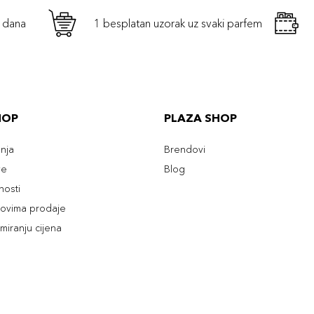
h dana
1 besplatan uzorak uz svaki parfem
HOP
PLAZA SHOP
enja
Brendovi
ve
Blog
tnosti
slovima prodaje
rmiranju cijena