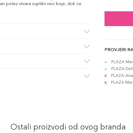
2.8 
edan potez stvara suptilni veo boje, dok će
Šifra 
2.8 
Šifra 
PROVJERI R
2.8 g
Šifra 
PLAZA Merc
PLAZA Delta
PLAZA Aria 
PLAZA Merca
Ostali proizvodi od ovog branda