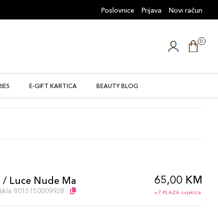
Poslovnice
Prijava
Novi račun
0
IES
E-GIFT KARTICA
BEAUTY BLOG
65,00 KM
g / Luce Nude Ma
artikla 8015150009928
+7 PLAZA cvjetića