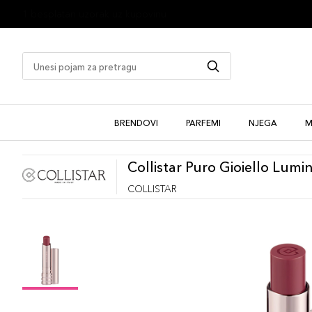
1 besplatan uzorak uz kupovinu
BRENDOVI
PARFEMI
NJEGA
M
Collistar Puro Gioiello Lumi
COLLISTAR