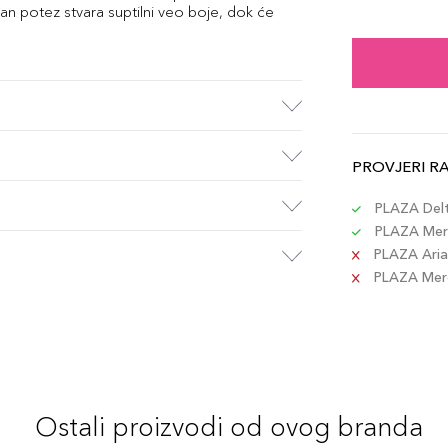
2.8 
edan potez stvara suptilni veo boje, dok će
Šifra 
2.8 
Šifra 
PROVJERI R
2.8 g
Šifra 
PLAZA Delta
PLAZA Merc
PLAZA Aria 
PLAZA Merca
Ostali proizvodi od ovog branda