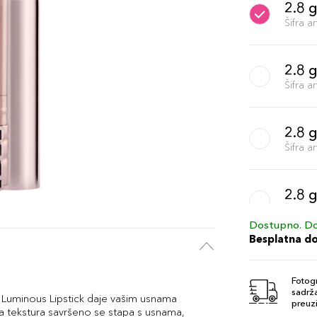
2.8 g
Šifra 
2.8 
Šifra 
2.8 g
Šifra 
2.8 g
Šifra 
Dostupno. Do
Besplatna d
2.8 
Šifra 
Fotogr
sadrža
lo Luminous Lipstick daje vašim usnama
preuzi
juća tekstura savršeno se stapa s usnama,