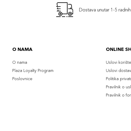
Dostava unutar 1-5 radni
O NAMA
ONLINE S
O nama
Uslovi korišt
Plaza Loyalty Program
Uslovi dosta
Poslovnice
Politika priva
Pravilnik o u
Pravilnik o fo