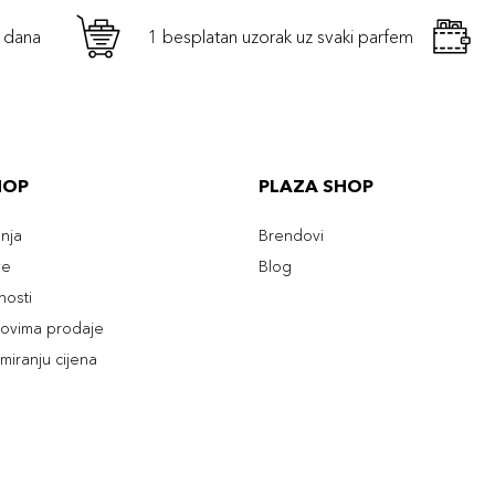
h dana
1 besplatan uzorak uz svaki parfem
HOP
PLAZA SHOP
enja
Brendovi
ve
Blog
tnosti
slovima prodaje
rmiranju cijena