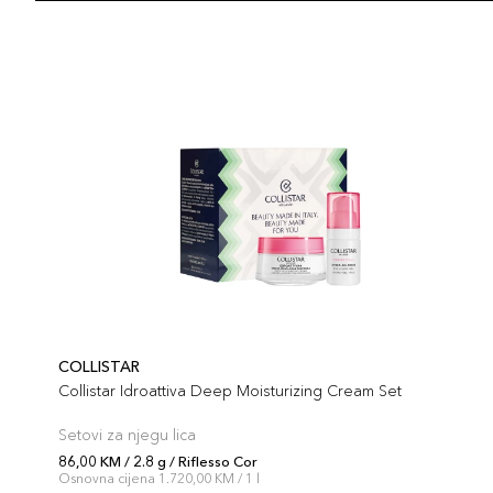
COLLISTAR
Collistar Idroattiva Deep Moisturizing Cream Set
Setovi za njegu lica
86,00 KM / 2.8 g / Riflesso Cor
Osnovna cijena 1.720,00 KM / 1 l