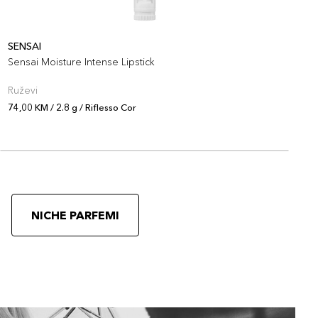
SENSAI
S
Sensai Moisture Intense Lipstick
S
Ruževi
R
74,00 KM / 2.8 g / Riflesso Cor
7
NICHE PARFEMI