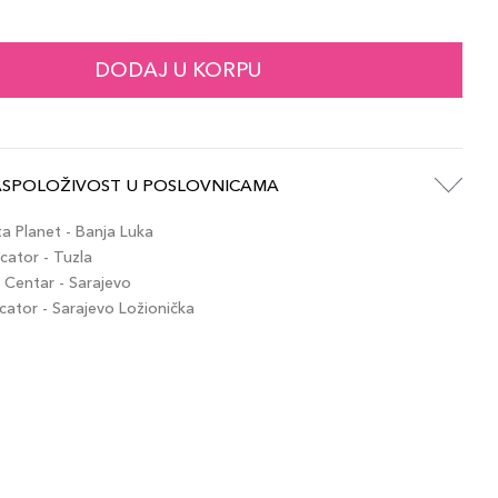
65,00 KM
g / Specchio Ros
artikla 8015150009874
+7 PLAZA cvjetića
DODAJ U KORPU
65,00 KM
g / Specchio Por
artikla 8015150009867
+7 PLAZA cvjetića
ASPOLOŽIVOST U POSLOVNICAMA
65,00 KM
 / Notte Alla S
artikla 8015150009898
+7 PLAZA cvjetića
 Planet - Banja Luka
ator - Tuzla
Centar - Sarajevo
tor - Sarajevo Ložionička