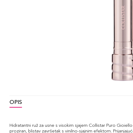
OPIS
Hidratantni ruž za usne s visokim sjajem Collistar Puro Gioiel
proziran, blistav završetak s vinilno-sjajnim efektom. Prijanja