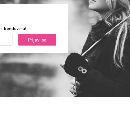
a i trendovima!
Prijavi se