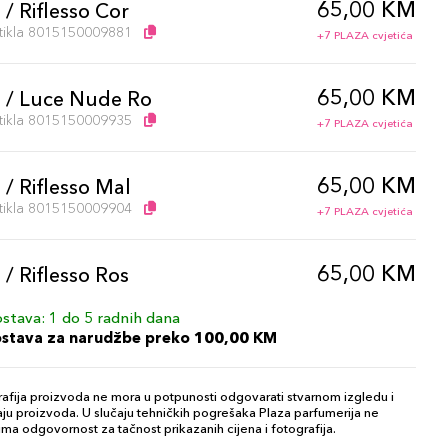
65,00 KM
 / Riflesso Cor
artikla 8015150009881
+7 PLAZA cvjetića
65,00 KM
g / Luce Nude Ro
artikla 8015150009935
+7 PLAZA cvjetića
65,00 KM
 / Riflesso Mal
artikla 8015150009904
+7 PLAZA cvjetića
65,00 KM
 / Riflesso Ros
artikla 8015150009911
+7 PLAZA cvjetića
stava: 1 do 5 radnih dana
ostava za narudžbe preko 100,00 KM
65,00 KM
g / Luce Nude
artikla 8015150009942
+7 PLAZA cvjetića
afija proizvoda ne mora u potpunosti odgovarati stvarnom izgledu i
ju proizvoda. U slučaju tehničkih pogrešaka Plaza parfumerija ne
ma odgovornost za tačnost prikazanih cijena i fotografija.