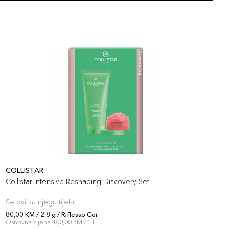
COLLISTAR
C
Collistar Intensive Reshaping Discovery Set
C
Setovi za njegu tijela
S
80,00 KM / 2.8 g / Riflesso Cor
8
Osnovna cijena 400,00 KM / 1 l
O