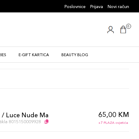
Poslovnice
Prijava
Novi račun
0
IES
E-GIFT KARTICA
BEAUTY BLOG
65,00 KM
g / Luce Nude Ma
artikla 8015150009928
+7 PLAZA cvjetića