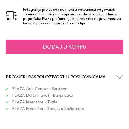
103,00 KM
- 91
Šifra artikla
+10 PLAZA cvjetića
Fotografija proizvoda ne mora u potpunosti odgovarati
887167709904
stvarnom izgledu i sadržaju proizvoda. U slučaju tehničkih
pogrešaka Plaza parfumerija ne preuzima odgovornost za
tačnost prikazanih cijena i fotografija.
Wrong Number
103,00 KM
- 903
Šifra artikla
+10 PLAZA cvjetića
DODAJ U KORPU
887167709935
Shhh - 321
103,00 KM
Šifra artikla
PROVJERI RASPOLOŽIVOST U POSLOVNICAMA
+10 PLAZA cvjetića
887167709874
PLAZA Aria Centar - Sarajevo
PLAZA Delta Planet - Banja Luka
Call 555 - 902
103,00 KM
PLAZA Mercator - Tuzla
Šifra artikla
+10 PLAZA cvjetića
887167709911
PLAZA Mercator - Sarajevo Ložionička
Playtime - 419
103,00 KM