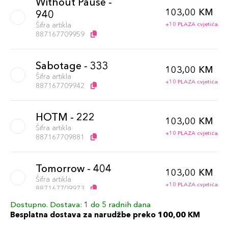
Without Pause -
103,00 KM
940
Šifra artikla
+10 PLAZA cvjetića
887167709959
Sabotage - 333
103,00 KM
Šifra artikla
+10 PLAZA cvjetića
887167709942
HOTM - 222
103,00 KM
Šifra artikla
+10 PLAZA cvjetića
887167709881
Tomorrow - 404
103,00 KM
Šifra artikla
+10 PLAZA cvjetića
887167709973
Dostupno. Dostava: 1 do 5 radnih dana
Besplatna dostava za narudžbe preko 100,00 KM
Score To Settle