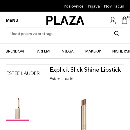
Poslovnice
Prijava
Novi račun
MENU
BRENDOVI
PARFEMI
NJEGA
MAKE-UP
NICHE PA
Explicit Slick Shine Lipstick
Estee Lauder